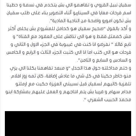
سفيان نبيل القروي و تفاهمو الي بش يتخدم في نسمة و حطينا
اسم فرحات معايا في السيناريو أثناء التصوير بناء على طلب سفيان
بش تكون امورو واضحة من الناحية المادية”.
و أكد بالقول “صحيح سفيان هو كحامل للمشروع بش يخلص أكثر
مش كممثل فقط و هو الي تناقش على العقود مع القناة” و
تابع قائلا ” نفرضو انا كنت في غيبوبة في الجزء الاول و الثاني و
فرحات هو الي كتب اما انا الي كتبت الجزء الثالث و الرابع و الخامس
و السادس و السابع و الثامن”.
و ختم مداخلته حول هذا الجدل “و مبعد تفاهمنا بكلنا الي يزي
منو خاطر حكينا في كل شي ما عادش إضافة، كان ثمه زوز افلام
تلفزية كاتبهم لسفيان قبل نسيبتي العزيزة حكيت مع ارملتو
مدام سهام و قريبا بش يتم انتاجهم و العمل عليهم بمشاركة ابنو
محمد الحبيب الشعري “.