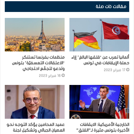
مقالات ذات صلة
ألمانيا تعرب عن ‘قلقها البالغ’ إزاء
منظمات بفرنسا تستنكر
حملة الإيقافات في تونس
‘الاعتقالات التعسفيّة’ بتونس
وتدعو لتجمّع احتجاجي
17 فبراير 2023
16 فبراير 2023
الخارجية الأمريكية: الايقافات
عميد المحامين يؤكد التوجه نحو
الأخيرة بتونس مثيرة لـ”القلق”
العصيان الجبائي وتشكيل لجنة