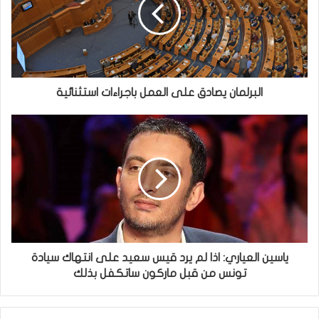
البرلمان يصادق على العمل باجراءات استثنائية
ياسين العياري: اذا لم يرد قيس سعيد على انتهاك سيادة
تونس من قبل ماركون ساتكفل بذلك