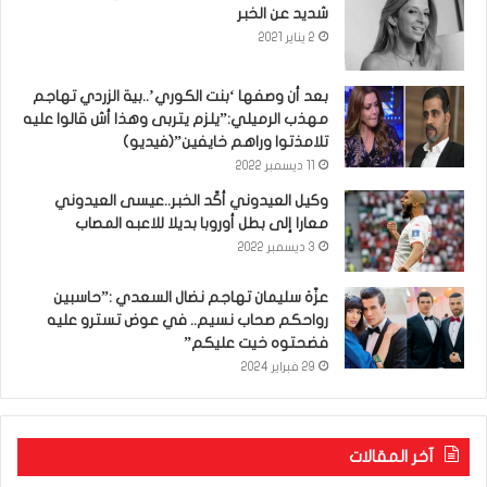
شديد عن الخبر
2 يناير 2021
بعد أن وصفها ‘بنت الكوري’..بية الزردي تهاجم
مهذب الرميلي:”يلزم يتربى وهذا أش قالوا عليه
تلامذتوا وراهم خايفين”(فيديو)
11 ديسمبر 2022
وكيل العيدوني أكّد الخبر..عيسى العيدوني
معارا إلى بطل أوروبا بديلا للاعبه المصاب
3 ديسمبر 2022
عزّة سليمان تهاجم نضال السعدي :”حاسبين
رواحكم صحاب نسيم.. في عوض تسترو عليه
فضحتوه خيت عليكم”
29 فبراير 2024
آخر المقالات