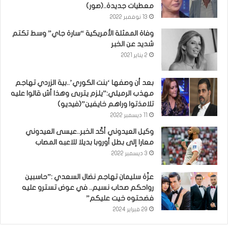
معطيات جديدة..(صور)
13 نوفمبر 2022
وفاة الممثلة الأمريكية “سارة جاي” وسط تكتم
شديد عن الخبر
2 يناير 2021
بعد أن وصفها ‘بنت الكوري’..بية الزردي تهاجم
مهذب الرميلي:”يلزم يتربى وهذا أش قالوا عليه
تلامذتوا وراهم خايفين”(فيديو)
11 ديسمبر 2022
وكيل العيدوني أكّد الخبر..عيسى العيدوني
معارا إلى بطل أوروبا بديلا للاعبه المصاب
3 ديسمبر 2022
عزّة سليمان تهاجم نضال السعدي :”حاسبين
رواحكم صحاب نسيم.. في عوض تسترو عليه
فضحتوه خيت عليكم”
29 فبراير 2024