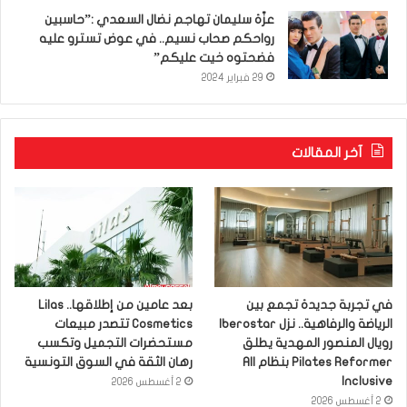
عزّة سليمان تهاجم نضال السعدي :”حاسبين
رواحكم صحاب نسيم.. في عوض تسترو عليه
فضحتوه خيت عليكم”
29 فبراير 2024
آخر المقالات
في تجربة جديدة تجمع بين
بعد عامين من إطلاقها.. Lilas
الرياضة والرفاهية.. نزل Iberostar
Cosmetics تتصدر مبيعات
رويال المنصور المهدية يطلق
مستحضرات التجميل وتكسب
Pilates Reformer بنظام All
رهان الثقة في السوق التونسية
Inclusive
2 أغسطس 2026
2 أغسطس 2026