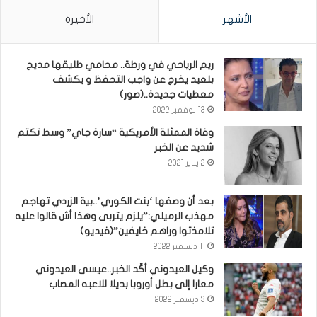
الأشهر
الأخيرة
ريم الرياحي في ورطة.. محامي طليقها مديح
بلعيد يخرج عن واجب التحفظ و يكشف
معطيات جديدة..(صور)
13 نوفمبر 2022
وفاة الممثلة الأمريكية “سارة جاي” وسط تكتم
شديد عن الخبر
2 يناير 2021
بعد أن وصفها ‘بنت الكوري’..بية الزردي تهاجم
مهذب الرميلي:”يلزم يتربى وهذا أش قالوا عليه
تلامذتوا وراهم خايفين”(فيديو)
11 ديسمبر 2022
وكيل العيدوني أكّد الخبر..عيسى العيدوني
معارا إلى بطل أوروبا بديلا للاعبه المصاب
3 ديسمبر 2022