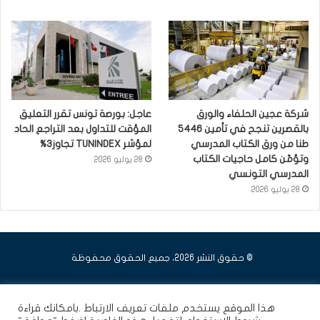
شركة عجين الحلفاء والورق
عاجل: بورصة تونس تقرر التعليق
بالقصرين تنجح في تأمين 5446
المؤقت للتداول بعد التراجع الحاد
طنا من ورق الكتاب المدرسي
لمؤشر TUNINDEX تجاوز3%
وتؤمّن كامل حاجيات الكتاب
28 يوليو 2026
المدرسي التونسي
28 يوليو 2026
© حقوق النشر 2026، جميع الحقوق محفوظة
فيسبوك
يوتيوب
انستقرام
هذا الموقع يستخدم ملفات تعريف الارتباط .بامكانك قراءة