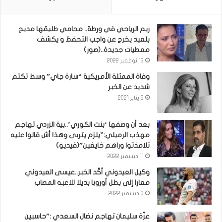
ريم الرياحي في ورطة.. محامي طليقها مديح
بلعيد يخرج عن واجب التحفظ و يكشف
معطيات جديدة..(صور)
13 نوفمبر 2022
وفاة الممثلة الأمريكية “سارة جاي” وسط تكتم
شديد عن الخبر
2 يناير 2021
بعد أن وصفها ‘بنت الكوري’..بية الزردي تهاجم
مهذب الرميلي:”يلزم يتربى وهذا أش قالوا عليه
تلامذتوا وراهم خايفين”(فيديو)
11 ديسمبر 2022
وكيل العيدوني أكّد الخبر..عيسى العيدوني
معارا إلى بطل أوروبا بديلا للاعبه المصاب
3 ديسمبر 2022
عزّة سليمان تهاجم نضال السعدي :”حاسبين