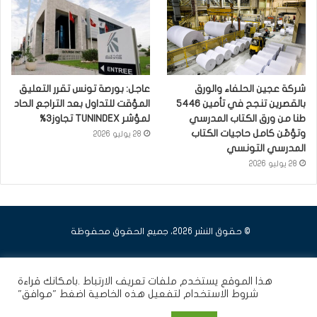
شركة عجين الحلفاء والورق
عاجل: بورصة تونس تقرر التعليق
بالقصرين تنجح في تأمين 5446
المؤقت للتداول بعد التراجع الحاد
طنا من ورق الكتاب المدرسي
لمؤشر TUNINDEX تجاوز3%
وتؤمّن كامل حاجيات الكتاب
28 يوليو 2026
المدرسي التونسي
28 يوليو 2026
© حقوق النشر 2026، جميع الحقوق محفوظة
فيسبوك
يوتيوب
انستقرام
هذا الموقع يستخدم ملفات تعريف الارتباط .بامكانك قراءة
شروط الاستخدام
لتفعيل هذه الخاصية اضغط "موافق"