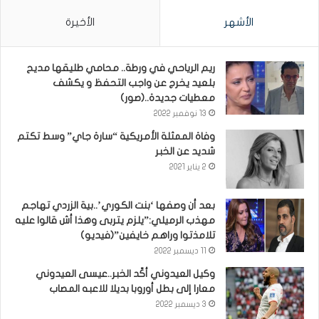
الأشهر
الأخيرة
ريم الرياحي في ورطة.. محامي طليقها مديح
بلعيد يخرج عن واجب التحفظ و يكشف
معطيات جديدة..(صور)
13 نوفمبر 2022
وفاة الممثلة الأمريكية “سارة جاي” وسط تكتم
شديد عن الخبر
2 يناير 2021
بعد أن وصفها ‘بنت الكوري’..بية الزردي تهاجم
مهذب الرميلي:”يلزم يتربى وهذا أش قالوا عليه
تلامذتوا وراهم خايفين”(فيديو)
11 ديسمبر 2022
وكيل العيدوني أكّد الخبر..عيسى العيدوني
معارا إلى بطل أوروبا بديلا للاعبه المصاب
3 ديسمبر 2022