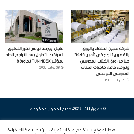
شركة عجين الحلفاء والورق
عاجل: بورصة تونس تقرر التعليق
بالقصرين تنجح في تأمين 5446
المؤقت للتداول بعد التراجع الحاد
طنا من ورق الكتاب المدرسي
لمؤشر TUNINDEX تجاوز3%
وتؤمّن كامل حاجيات الكتاب
28 يوليو 2026
المدرسي التونسي
28 يوليو 2026
© حقوق النشر 2026، جميع الحقوق محفوظة
فيسبوك
يوتيوب
انستقرام
هذا الموقع يستخدم ملفات تعريف الارتباط .بامكانك قراءة