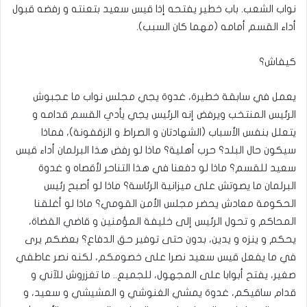
نواب الشعب. باب خطير يفتحه إذا قيس سعيد بتعنته و رفضه قبول
أداء القسم أمامه (مهما كان السبب).
كيفاش؟
يعمل في سابقة خطيرة، غدوة يجي مجلس نواب ما عجبوش
الرئيس المنتخب ويرفض إنه الرئيس يجي يأدي القسم قدامه و
يتعلل بنفس الأسباب (الشهادتان و الصراط و الزقفونة)، فماذا
سيكون حال البلد؟ حرب أهلية؟ ماذا لو رفض هذا البرلمان أداء قيس
سعيد للقسم؟ ماذا لو دفعنا في هذا التناحر لأقصاه و غدوة
البرلمان ما يصوتش على ميزانية الرئاسة؟ ماذا لو أصبح رئيس
الحكومة معادش يحضر مجلس الأمن القومي؟ ماذا لو أغلقنا
المحاكم و تحول الرئيس إلى خليفة المؤمنين و قاضي القضاة،
يحكم و ينزه و يدين، بدون حتى توفير حق الدفاع؟ بعضكم يرى
في ما يفعل قيس سعيد نصرا على خصومكم، لكنه نصر عاطفي
صغير، يفتح أبوابا على المجهول، للجميع.. ما تغزروش للآني و
قدام ساقيكم، غدوة يمشي الغنوشي و المشيشي و سعيد، و