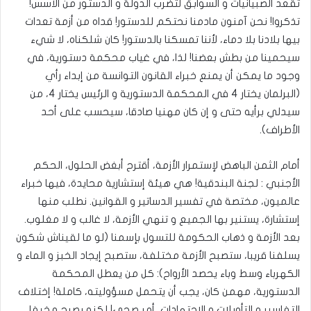
تقعد الصبيانيات و السوابق لتضرب الدولة و الدستور من الأسس!
تذكروا! نحن آمنون مادمنا نحتكم للدستور! قداه من أزمة تعدات
بيها بلادنا بلا دماء، لأننا تمسكنا بالدستور! كان شلكناه، لا شيء
سيحمينا من بطش بعضنا! لذا، في غياب محكمة دستورية، في
وجود ما يمكن أن يمنع خبراء القانون التوانسة من إبداء رأي
(البرلمان يختار 4 في المحكمة الدستورية و الرئيس يختار 4، من
سيدلي برأيه حتى و إن كان مهنيا صادقا، سيحسب على أحد
الأطراف).
أمام الثمن الباهض لإستمرار الأزمة، أقترح أبغض الحلول، الحكم
الأجنبي : لجنة البندقية! هي هيئة إستشارية محايدة، فيها خبراء
عالميون، مختصة في تفسير الدساتير و القوانين. نطلب منها
إستشارة، يستنير بها الجميع و تنهي الأزمة، لا غالب و لا مغلوب.
بعد الأزمة و ذهاب الحكومة للتسول بإسمنا (لو ما لقيناش شكون
يسلفنا قريبا، ستصبح الأزمة مختلفة، ستصبح إيجاد الخبز و الماء و
الكهرباء وسط وباء يحصد الأرواح): كل من يعطل المحكمة
الدستورية، مهمن كان، يجب أن يتحمل مسؤوليته، كاملة! إختلاف
التفاسير و التأويلات و الإجتهادات، أمر صحي! لكنه يصبح مخيفا