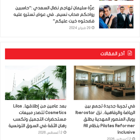
عزّة سليمان تهاجم نضال السعدي :”حاسبين
رواحكم صحاب نسيم.. في عوض تسترو عليه
فضحتوه خيت عليكم”
29 فبراير 2024
آخر المقالات
في تجربة جديدة تجمع بين
بعد عامين من إطلاقها.. Lilas
الرياضة والرفاهية.. نزل Iberostar
Cosmetics تتصدر مبيعات
رويال المنصور المهدية يطلق
مستحضرات التجميل وتكسب
Pilates Reformer بنظام All
رهان الثقة في السوق التونسية
Inclusive
2 أغسطس 2026
2 أغسطس 2026