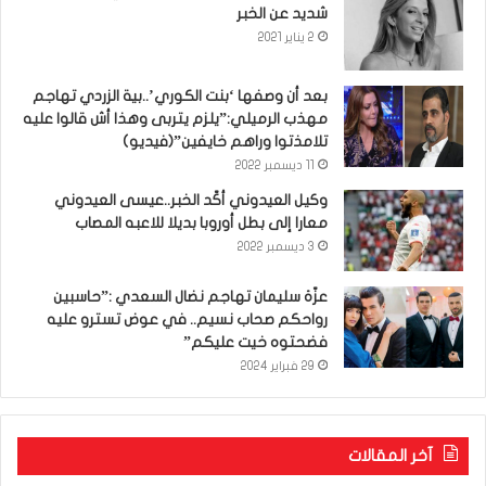
شديد عن الخبر
2 يناير 2021
بعد أن وصفها ‘بنت الكوري’..بية الزردي تهاجم
مهذب الرميلي:”يلزم يتربى وهذا أش قالوا عليه
تلامذتوا وراهم خايفين”(فيديو)
11 ديسمبر 2022
وكيل العيدوني أكّد الخبر..عيسى العيدوني
معارا إلى بطل أوروبا بديلا للاعبه المصاب
3 ديسمبر 2022
عزّة سليمان تهاجم نضال السعدي :”حاسبين
رواحكم صحاب نسيم.. في عوض تسترو عليه
فضحتوه خيت عليكم”
29 فبراير 2024
آخر المقالات