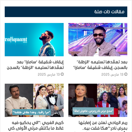
مقالات ذات صلة
بعد تعمّدها تسليمه ‘الزطلة’
إيقاف شقيقة ‘سامارا’ بعد
بالسجن..إيقاف شقيقة ‘سامارا’
تعمّدها تسليمه ‘الزطلة’ بالسجن
13 مارس 2025
13 مارس 2025
ريم الرياحي تعلن عن إصابتها
كريم الغربي :”الي يحكيو فيه
بمرض نادر:”هكا فقت بيه..
غالط ما بدّلتش مرتي الأولى كي