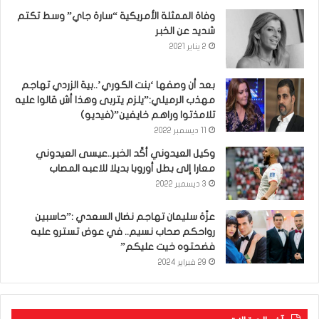
وفاة الممثلة الأمريكية “سارة جاي” وسط تكتم
شديد عن الخبر
2 يناير 2021
بعد أن وصفها ‘بنت الكوري’..بية الزردي تهاجم
مهذب الرميلي:”يلزم يتربى وهذا أش قالوا عليه
تلامذتوا وراهم خايفين”(فيديو)
11 ديسمبر 2022
وكيل العيدوني أكّد الخبر..عيسى العيدوني
معارا إلى بطل أوروبا بديلا للاعبه المصاب
3 ديسمبر 2022
عزّة سليمان تهاجم نضال السعدي :”حاسبين
رواحكم صحاب نسيم.. في عوض تسترو عليه
فضحتوه خيت عليكم”
29 فبراير 2024