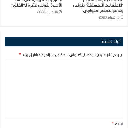
‘الاعتقالات التعسفيّة’ بتونس
الأخيرة بتونس مثيرة لـ”القلق”
وتدعو لتجمّع احتجاجي
15 فبراير 2023
16 فبراير 2023
اترك تعليقاً
لن يتم نشر عنوان بريدك الإلكتروني.
الحقول الإلزامية مشار إليها بـ
*
ا
ل
ت
ع
ل
ي
ق
الاسم
*
*