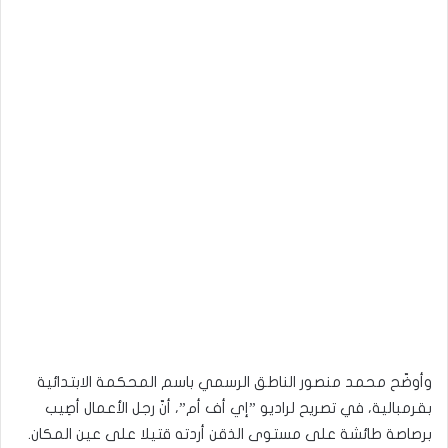
وأوضّح محمد منصور الناطق الرسمي باسم المحكمة الابتدائية
بقرمبالية، في تصريح لراديو ”إي أف أم”، أنّ رجل الأعمال أصِيب
برصاصة طائشة على مستوى الذقن أردته قتيلا على عين المكان.