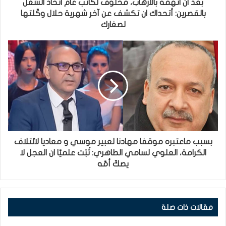
بعد ان اتهمه بالارهاب، مخلوف لكاتب عام اتحاد الشغل
بالقصرين: أتحداك ان تكشف عن آخر شهرية حلال وكّلتها
لصغارك
بسبب ماعتبره موقفا مهادنا لعبير موسي و معاديا لائتلاف
الكرامة، العلوي لسامي الطاهري: ثَبَت علميّا ان العجل لا
يصكّ أمّه
مقالات ذات صلة