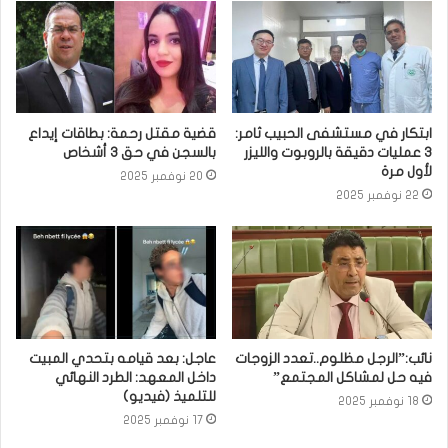
ابتكار في مستشفى الحبيب ثامر:
قضية مقتل رحمة: بطاقات إيداع
3 عمليات دقيقة بالروبوت والليزر
بالسجن في حق 3 أشخاص
لأول مرة
20 نوفمبر 2025
22 نوفمبر 2025
نائب:”الرجل مظلوم..تعدد الزوجات
عاجل: بعد قيامه بتحدي المبيت
فيه حل لمشاكل المجتمع”
داخل المعهد: الطرد النهائي
للتلميذ (فيديو)
18 نوفمبر 2025
17 نوفمبر 2025