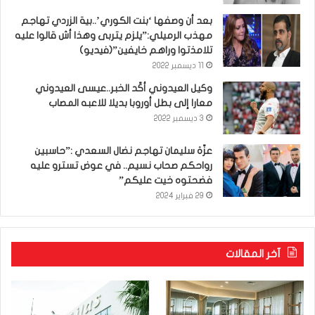
بعد أن وصفها ‘بنت الكوري’..بية الزردي تهاجم
مهذب الرميلي:”يلزم يتربى وهذا أش قالوا عليه
تلامذتوا وراهم خايفين”(فيديو)
11 ديسمبر 2022
وكيل العيدوني أكّد الخبر..عيسى العيدوني
معارا إلى بطل أوروبا بديلا للاعبه المصاب
3 ديسمبر 2022
عزّة سليمان تهاجم نضال السعدي :”حاسبين
رواحكم صحاب نسيم.. في عوض تسترو عليه
فضحتوه خيت عليكم”
29 فبراير 2024
آخر المقالات