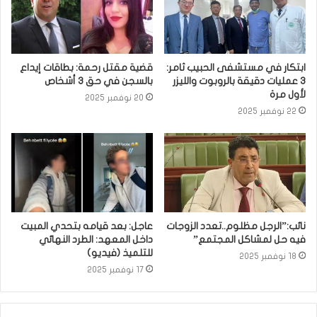
ابتكار في مستشفى الحبيب ثامر:
قضية مقتل رحمة: بطاقات إيداع
3 عمليات دقيقة بالروبوت والليزر
بالسجن في حق 3 أشخاص
لأول مرة
20 نوفمبر 2025
22 نوفمبر 2025
نائب:”الرجل مظلوم..تعدد الزوجات
عاجل: بعد قيامه بتحدي المبيت
فيه حل لمشاكل المجتمع”
داخل المعهد: الطرد النهائي
للتلميذ (فيديو)
18 نوفمبر 2025
17 نوفمبر 2025