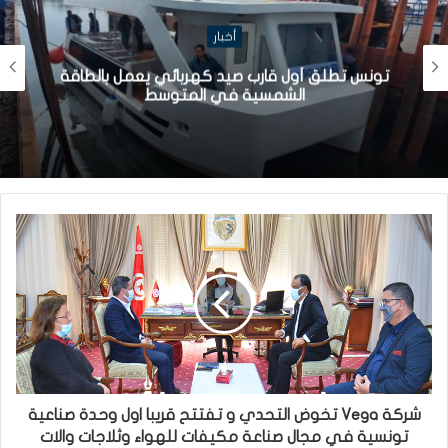
أخبار
تونس تطلق أول قارب صيد كهربائي يعمل بالطاقة
الشمسية في المتوسط
شركة Vega تخوض التحدي و تفتتح قريبا اول وحدة صناعية
تونسية في مجال صناعة مكيفات للهواء وثلاجات والات