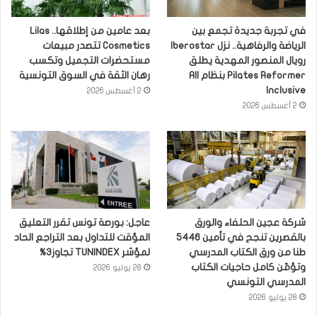
في تجربة جديدة تجمع بين
بعد عامين من إطلاقها.. Lilas
الرياضة والرفاهية.. نزل Iberostar
Cosmetics تتصدر مبيعات
رويال المنصور المهدية يطلق
مستحضرات التجميل وتكسب
Pilates Reformer بنظام All
رهان الثقة في السوق التونسية
Inclusive
2 أغسطس 2026
2 أغسطس 2026
شركة عجين الحلفاء والورق
عاجل: بورصة تونس تقرر التعليق
بالقصرين تنجح في تأمين 5446
المؤقت للتداول بعد التراجع الحاد
طنا من ورق الكتاب المدرسي
لمؤشر TUNINDEX تجاوز3%
وتؤمّن كامل حاجيات الكتاب
28 يوليو 2026
المدرسي التونسي
28 يوليو 2026