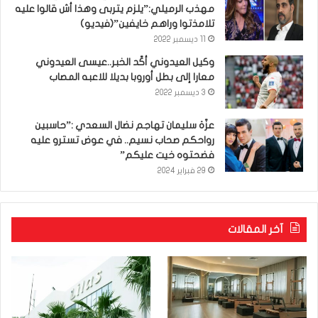
مهذب الرميلي:”يلزم يتربى وهذا أش قالوا عليه
تلامذتوا وراهم خايفين”(فيديو)
11 ديسمبر 2022
وكيل العيدوني أكّد الخبر..عيسى العيدوني
معارا إلى بطل أوروبا بديلا للاعبه المصاب
3 ديسمبر 2022
عزّة سليمان تهاجم نضال السعدي :”حاسبين
رواحكم صحاب نسيم.. في عوض تسترو عليه
فضحتوه خيت عليكم”
29 فبراير 2024
آخر المقالات