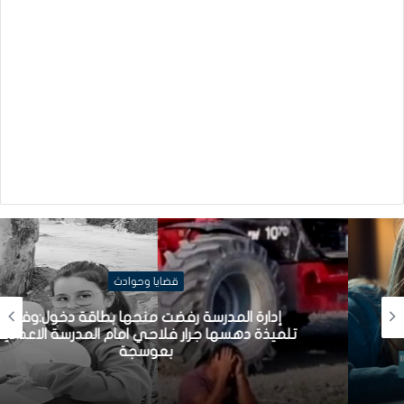
قضايا وحوادث
إدارة المدرسة رفضت منحها بطاقة دخول:وفاة
تلميذة دهسها جرار فلاحي امام المدرسة الاعدادية
بعوسجة