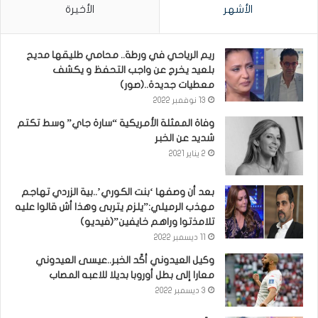
الأشهر
الأخيرة
ريم الرياحي في ورطة.. محامي طليقها مديح
بلعيد يخرج عن واجب التحفظ و يكشف
معطيات جديدة..(صور)
13 نوفمبر 2022
وفاة الممثلة الأمريكية “سارة جاي” وسط تكتم
شديد عن الخبر
2 يناير 2021
بعد أن وصفها ‘بنت الكوري’..بية الزردي تهاجم
مهذب الرميلي:”يلزم يتربى وهذا أش قالوا عليه
تلامذتوا وراهم خايفين”(فيديو)
11 ديسمبر 2022
وكيل العيدوني أكّد الخبر..عيسى العيدوني
معارا إلى بطل أوروبا بديلا للاعبه المصاب
3 ديسمبر 2022