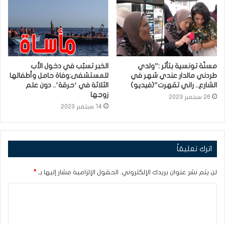
مسنّة تونسية بتأثر :”ولدي
الخبر تسبّب في دخول الأب
طردني مالدار عندي شهر في
للمستشفى:وفاة حامل وأطفالها
الشارع.. راني تقهرت”(فيديو)
الثلاثة في ‘حرقة’.. دون علم
زوجها
26 سبتمبر 2023
14 سبتمبر 2023
اترك تعليقاً
لن يتم نشر عنوان بريدك الإلكتروني.
الحقول الإلزامية مشار إليها بـ
*
ا
ل
ت