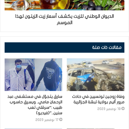
الديوان الوطني للزيت يكشف أسعار زيت الزيتون لهذا
الموسم
مقالات ذات صلة
وفاة زوجين تونسيين في حادث
سارق يتجوّل في مستشفى عبد
مرور أليم بولاية تبسّة الجزائرية
الرحمان مامي.. ويسرق حاسوب
طبيب :“سرقلي تعب
19 نوفمبر 2023
سنين..”(فيديو)
17 نوفمبر 2023