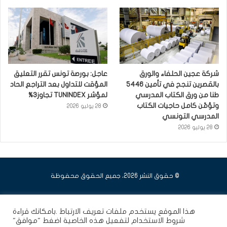
شركة عجين الحلفاء والورق
عاجل: بورصة تونس تقرر التعليق
بالقصرين تنجح في تأمين 5446
المؤقت للتداول بعد التراجع الحاد
طنا من ورق الكتاب المدرسي
لمؤشر TUNINDEX تجاوز3%
وتؤمّن كامل حاجيات الكتاب
28 يوليو 2026
المدرسي التونسي
28 يوليو 2026
© حقوق النشر 2026، جميع الحقوق محفوظة
فيسبوك
يوتيوب
انستقرام
هذا الموقع يستخدم ملفات تعريف الارتباط .بامكانك قراءة
شروط الاستخدام
لتفعيل هذه الخاصية اضغط "موافق"