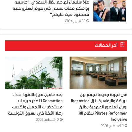
عزّة سليمان تهاجم نضال السعدي :”حاسبين
رواحكم صحاب نسيم.. في عوض تسترو عليه
فضحتوه خيت عليكم”
29 فبراير 2024
آخر المقالات
في تجربة جديدة تجمع بين
بعد عامين من إطلاقها.. Lilas
الرياضة والرفاهية.. نزل Iberostar
Cosmetics تتصدر مبيعات
رويال المنصور المهدية يطلق
مستحضرات التجميل وتكسب
Pilates Reformer بنظام All
رهان الثقة في السوق التونسية
Inclusive
2 أغسطس 2026
2 أغسطس 2026