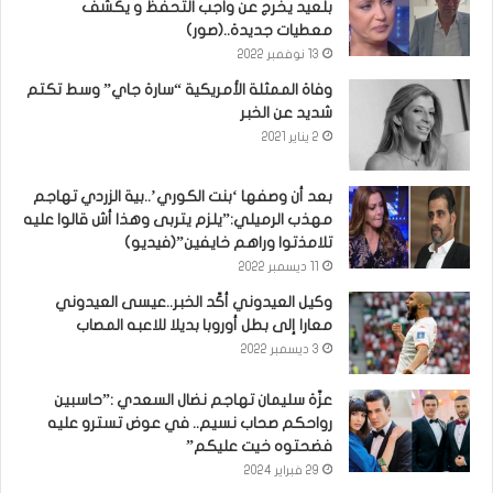
بلعيد يخرج عن واجب التحفظ و يكشف
معطيات جديدة..(صور)
13 نوفمبر 2022
وفاة الممثلة الأمريكية “سارة جاي” وسط تكتم
شديد عن الخبر
2 يناير 2021
بعد أن وصفها ‘بنت الكوري’..بية الزردي تهاجم
مهذب الرميلي:”يلزم يتربى وهذا أش قالوا عليه
تلامذتوا وراهم خايفين”(فيديو)
11 ديسمبر 2022
وكيل العيدوني أكّد الخبر..عيسى العيدوني
معارا إلى بطل أوروبا بديلا للاعبه المصاب
3 ديسمبر 2022
عزّة سليمان تهاجم نضال السعدي :”حاسبين
رواحكم صحاب نسيم.. في عوض تسترو عليه
فضحتوه خيت عليكم”
29 فبراير 2024