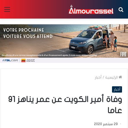
بحث
الق
عن
الرئيسية
/
أخبار
أخبار
وفاة أمير الكويت عن عمر يناهز 91
عاما
29 سبتمبر 2020