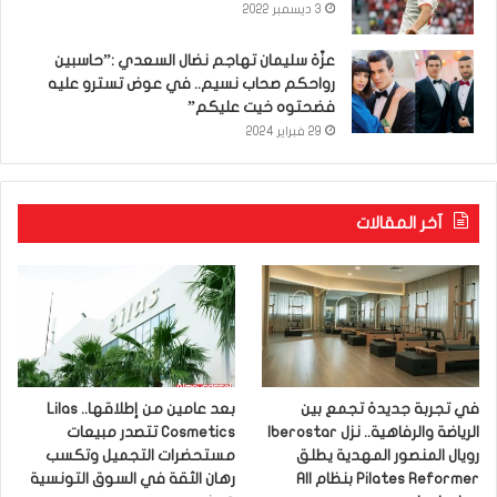
3 ديسمبر 2022
عزّة سليمان تهاجم نضال السعدي :”حاسبين
رواحكم صحاب نسيم.. في عوض تسترو عليه
فضحتوه خيت عليكم”
29 فبراير 2024
آخر المقالات
في تجربة جديدة تجمع بين
بعد عامين من إطلاقها.. Lilas
الرياضة والرفاهية.. نزل Iberostar
Cosmetics تتصدر مبيعات
رويال المنصور المهدية يطلق
مستحضرات التجميل وتكسب
Pilates Reformer بنظام All
رهان الثقة في السوق التونسية