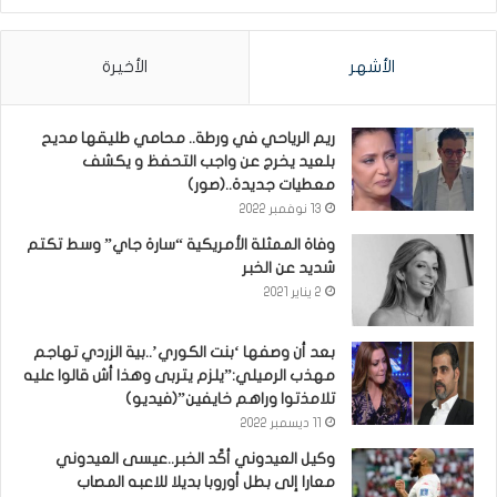
الأشهر
الأخيرة
ريم الرياحي في ورطة.. محامي طليقها مديح
بلعيد يخرج عن واجب التحفظ و يكشف
معطيات جديدة..(صور)
13 نوفمبر 2022
وفاة الممثلة الأمريكية “سارة جاي” وسط تكتم
شديد عن الخبر
2 يناير 2021
بعد أن وصفها ‘بنت الكوري’..بية الزردي تهاجم
مهذب الرميلي:”يلزم يتربى وهذا أش قالوا عليه
تلامذتوا وراهم خايفين”(فيديو)
11 ديسمبر 2022
وكيل العيدوني أكّد الخبر..عيسى العيدوني
معارا إلى بطل أوروبا بديلا للاعبه المصاب