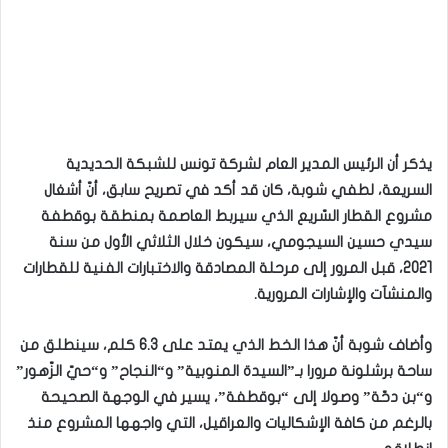
يذكر أن الرئيس المدير العام لشركة تونس للشبكة الحديدية
السريعة، لطفي شوبة، كان قد أكد في تصريح سابق، أنّ أشغال
مشروع القطار السّريع الذي سيربط العاصمة بمنطقة بوقطفة
سيدي حسين السيجومي، سيكون خلال الثلاثي الأول من سنة
2021، قبل المرور إلى مرحلة المصادقة والاختبارات الفنية للقطارات
والمنشآت والإشارات المرورية.
وأضاف شوبة أنّ هذا الخط الذي يمتد على 6.3 كلم، سينطلق من
ساحة برشلونة مرورا بـ”السيدة المنوبية” و“النجاح” و“حيّ الزّهور”
و“بن دحّة” وصولا إلى “بوقطفة”، يسير في الوجهة الصحيحة
بالرغم من كافة الإشكاليات والعراقيل، التي واجهها المشروع منذ