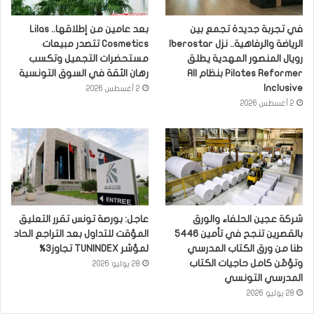
في تجربة جديدة تجمع بين
بعد عامين من إطلاقها.. Lilas
الرياضة والرفاهية.. نزل Iberostar
Cosmetics تتصدر مبيعات
رويال المنصور المهدية يطلق
مستحضرات التجميل وتكسب
Pilates Reformer بنظام All
رهان الثقة في السوق التونسية
Inclusive
2 أغسطس 2026
2 أغسطس 2026
شركة عجين الحلفاء والورق
عاجل: بورصة تونس تقرر التعليق
بالقصرين تنجح في تأمين 5446
المؤقت للتداول بعد التراجع الحاد
طنا من ورق الكتاب المدرسي
لمؤشر TUNINDEX تجاوز3%
وتؤمّن كامل حاجيات الكتاب
28 يوليو 2026
المدرسي التونسي
28 يوليو 2026