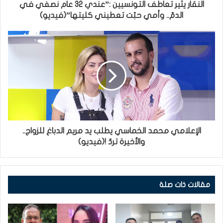
النقار يثير تعاطف التونسيين :”عندي 32 عام نصفي في
الدمّ.. وأمي حبّت تعطيني كليتها”(فيديو)
الإعلامي محمد الخماسي يطلب يد مريم الدباغ للزواج..
والأخيرة تردّ !(فيديو)
مقالات ذات صلة