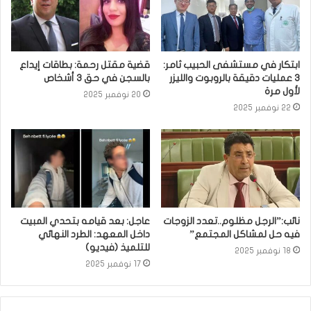
ابتكار في مستشفى الحبيب ثامر:
قضية مقتل رحمة: بطاقات إيداع
3 عمليات دقيقة بالروبوت والليزر
بالسجن في حق 3 أشخاص
لأول مرة
20 نوفمبر 2025
22 نوفمبر 2025
نائب:”الرجل مظلوم..تعدد الزوجات
عاجل: بعد قيامه بتحدي المبيت
فيه حل لمشاكل المجتمع”
داخل المعهد: الطرد النهائي
للتلميذ (فيديو)
18 نوفمبر 2025
17 نوفمبر 2025