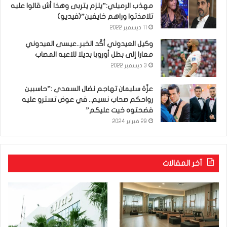
مهذب الرميلي:”يلزم يتربى وهذا أش قالوا عليه
تلامذتوا وراهم خايفين”(فيديو)
11 ديسمبر 2022
وكيل العيدوني أكّد الخبر..عيسى العيدوني
معارا إلى بطل أوروبا بديلا للاعبه المصاب
3 ديسمبر 2022
عزّة سليمان تهاجم نضال السعدي :”حاسبين
رواحكم صحاب نسيم.. في عوض تسترو عليه
فضحتوه خيت عليكم”
29 فبراير 2024
آخر المقالات