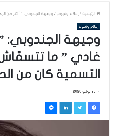
الرئيسية
/
إعلام ونجوم
/
وجيهة الجندوبي: ” أكثر من الز
إعلام ونجوم
وجيهة الجندوبي: ” 
غادي ” ما تتسمّاش 
التسمية كان من ال
25 يوليو 2020
فيسبوك
تويتر
لينكدإن
ماسنجر