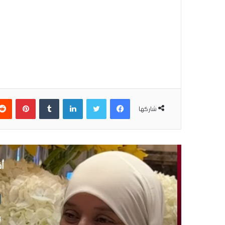
فيسبوك
تويتر
لينكدإن
بينتير
شاركها
أق
إ
4 نوفمبر 2025