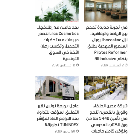
في تجربة جديدة تجمع
بعد عامين من إطلاقها..
بين الرياضة والرفاهية..
Lilas Cosmetics تتصدر
نزل Iberostar رويال
مبيعات مستحضرات
المنصور المهدية يطلق
التجميل وتكسب رهان
Pilates Reformer
الثقة في السوق
بنظام All Inclusive
التونسية
2 أغسطس 2026
2 أغسطس 2026
شركة عجين الحلفاء
عاجل: بورصة تونس تقرر
والورق بالقصرين تنجح
التعليق المؤقت للتداول
في تأمين 5446 طنا من
بعد التراجع الحاد لمؤشر
ورق الكتاب المدرسي
TUNINDEX تجاوز3%
وتؤمّن كامل حاجيات
28 يوليو 2026