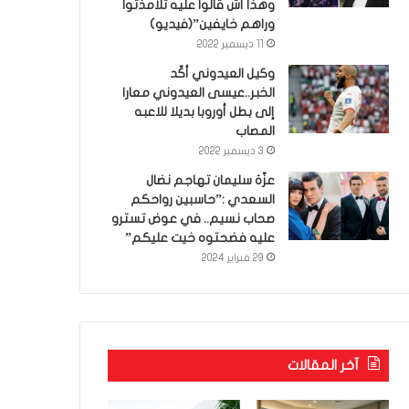
وهذا أش قالوا عليه تلامذتوا
وراهم خايفين”(فيديو)
11 ديسمبر 2022
وكيل العيدوني أكّد
الخبر..عيسى العيدوني معارا
إلى بطل أوروبا بديلا للاعبه
المصاب
3 ديسمبر 2022
عزّة سليمان تهاجم نضال
السعدي :”حاسبين رواحكم
صحاب نسيم.. في عوض تسترو
عليه فضحتوه خيت عليكم”
29 فبراير 2024
آخر المقالات