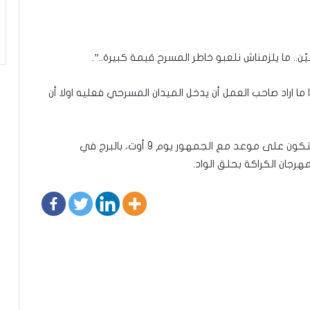
ّن.. ما يلزمناش نلعبو خاطر المسرح قيمة كبيرة..”.
ا ما اراد صاحب العمل أن يدخل الميدان المسرحي فعليه اولا أن
وتحدثت عن مسرحيتها ” بيڨ بوسة ”، مؤكدة أنها ستكون على موعد مع الجمهور يوم 9 أوت، بالبرج في