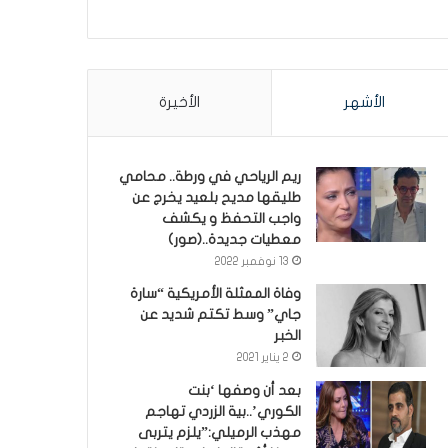
الأشهر
الأخيرة
ريم الرياحي في ورطة.. محامي
طليقها مديح بلعيد يخرج عن
واجب التحفظ و يكشف
معطيات جديدة..(صور)
13 نوفمبر 2022
وفاة الممثلة الأمريكية “سارة
جاي” وسط تكتم شديد عن
الخبر
2 يناير 2021
بعد أن وصفها ‘بنت
الكوري’..بية الزردي تهاجم
مهذب الرميلي:”يلزم يتربى