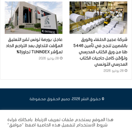
شركة عجين الحلفاء والورق
عاجل: بورصة تونس تقرر التعليق
بالقصرين تنجح في تأمين 5446
المؤقت للتداول بعد التراجع الحاد
طنا من ورق الكتاب المدرسي
لمؤشر TUNINDEX تجاوز3%
وتؤمّن كامل حاجيات الكتاب
28 يوليو 2026
المدرسي التونسي
28 يوليو 2026
© حقوق النشر 2026، جميع الحقوق محفوظة
فيسبوك
يوتيوب
انستقرام
هذا الموقع يستخدم ملفات تعريف الارتباط .بامكانك قراءة
شروط الاستخدام
لتفعيل هذه الخاصية اضغط "موافق"