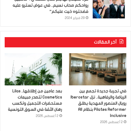
رواحكم صحاب نسيم.. في عوض تسترو عليه
فضحتوه خيت عليكم”
29 فبراير 2024
آخر المقالات
في تجربة جديدة تجمع بين
بعد عامين من إطلاقها.. Lilas
الرياضة والرفاهية.. نزل Iberostar
Cosmetics تتصدر مبيعات
رويال المنصور المهدية يطلق
مستحضرات التجميل وتكسب
Pilates Reformer بنظام All
رهان الثقة في السوق التونسية
Inclusive
2 أغسطس 2026
2 أغسطس 2026