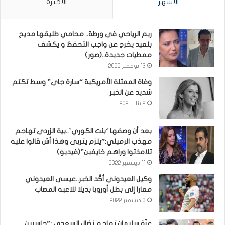
الأشهر
الأخيرة
ريم الرياحي في ورطة.. محامي طليقها مديح
بلعيد يخرج عن واجب التحفظ و يكشف
معطيات جديدة..(صور)
13 نوفمبر 2022
وفاة الممثلة الأمريكية “سارة جاي” وسط تكتم
شديد عن الخبر
2 يناير 2021
بعد أن وصفها ‘بنت الكوري’..بية الزردي تهاجم
مهذب الرميلي:”يلزم يتربى وهذا أش قالوا عليه
تلامذتوا وراهم خايفين”(فيديو)
11 ديسمبر 2022
وكيل العيدوني أكّد الخبر..عيسى العيدوني
معارا إلى بطل أوروبا بديلا للاعبه المصاب
3 ديسمبر 2022
عزّة سليمان تهاجم نضال السعدي :”حاسبين