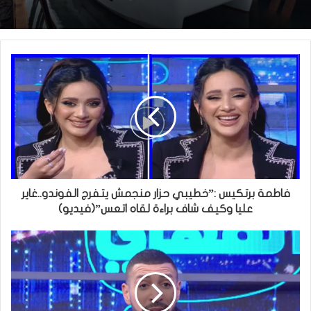
فاطمة برتكيس :”خطيبي حزار منجمش يتفرج الفوندو..غاير
عليا وكيف شاف براءة لقاه اتعس”(فيديو)