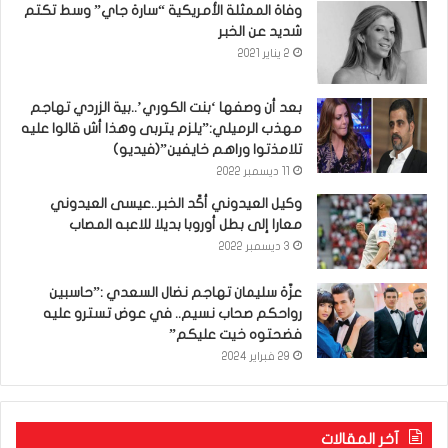
وفاة الممثلة الأمريكية “سارة جاي” وسط تكتم
شديد عن الخبر
2 يناير 2021
بعد أن وصفها ‘بنت الكوري’..بية الزردي تهاجم
مهذب الرميلي:”يلزم يتربى وهذا أش قالوا عليه
تلامذتوا وراهم خايفين”(فيديو)
11 ديسمبر 2022
وكيل العيدوني أكّد الخبر..عيسى العيدوني
معارا إلى بطل أوروبا بديلا للاعبه المصاب
3 ديسمبر 2022
عزّة سليمان تهاجم نضال السعدي :”حاسبين
رواحكم صحاب نسيم.. في عوض تسترو عليه
فضحتوه خيت عليكم”
29 فبراير 2024
آخر المقالات