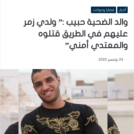
أخبار
قضايا وحوادث
والد الضحية حبيب :” ولدي زمر
عليهم في الطريق قتلوه
والمعتدي أمني”
23 نوفمبر 2020