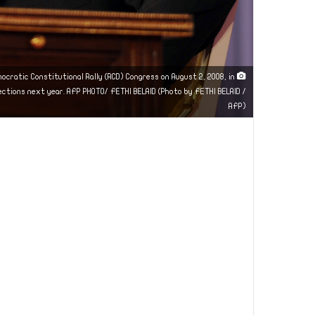
mocratic Constitutional Rally (RCD) Congress on August 2, 2008, in
elections next year. AFP PHOTO/ FETHI BELAID (Photo by FETHI BELAID /
AFP)