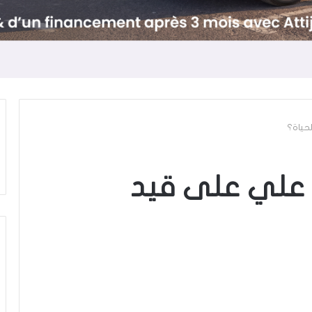
حياة؟
 علي على قيد