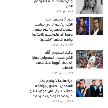
جاي” وسط تكتم شديد عن
الخبر
2 يناير 2021
بعد أن وصفها ‘بنت
الكوري’..بية الزردي تهاجم
مهذب الرميلي:”يلزم يتربى
وهذا أش قالوا عليه تلامذتوا
وراهم خايفين”(فيديو)
11 ديسمبر 2022
وكيل العيدوني أكّد
الخبر..عيسى العيدوني معارا
إلى بطل أوروبا بديلا للاعبه
المصاب
3 ديسمبر 2022
عزّة سليمان تهاجم نضال
السعدي :”حاسبين رواحكم
صحاب نسيم.. في عوض تسترو
عليه فضحتوه خيت عليكم”
29 فبراير 2024