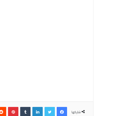
فيسبوك
تويتر
لينكدإن
بينتير
شاركها