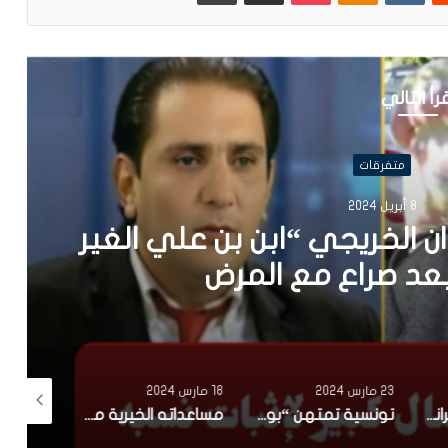
رأ التالي
متفرقات
2024
الخريجي “ابن بن علي الغير
صراع مع المرض
23 مارس 2024
18 مارس 2024
28 فبراير 2024
امرأة فرنسية سكرانة في شهر رمضان تتهجّم على عون أمن تونسي.. وبشير الغربي يلقنها درسا(فيديو)
تونسية تمتهن “بوطبيلة” في رمضان : ورثت الخدمة على بابا.. نخدم بذراعي ونصرف على ميمتي (فيديو)
مساعداته الخيرية متواصلة منذ سنوات و في عدة قطاعات..سعد بقير يتكفل بـ”عمرة” عدد من أبناء تطاوين