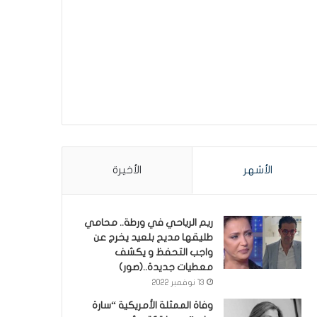
الأشهر
الأخيرة
ريم الرياحي في ورطة.. محامي
طليقها مديح بلعيد يخرج عن
واجب التحفظ و يكشف
معطيات جديدة..(صور)
13 نوفمبر 2022
وفاة الممثلة الأمريكية “سارة