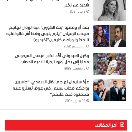
شديد عن الخبر
2 يناير 2021
بعد أن وصفها ‘بنت الكوري’..بية الزردي تهاجم
مهذب الرميلي:”يلزم يتربى وهذا أش قالوا عليه
تلامذتوا وراهم خايفين”(فيديو)
11 ديسمبر 2022
وكيل العيدوني أكّد الخبر..عيسى العيدوني
معارا إلى بطل أوروبا بديلا للاعبه المصاب
3 ديسمبر 2022
عزّة سليمان تهاجم نضال السعدي :”حاسبين
رواحكم صحاب نسيم.. في عوض تسترو عليه
فضحتوه خيت عليكم”
29 فبراير 2024
آخر المقالات