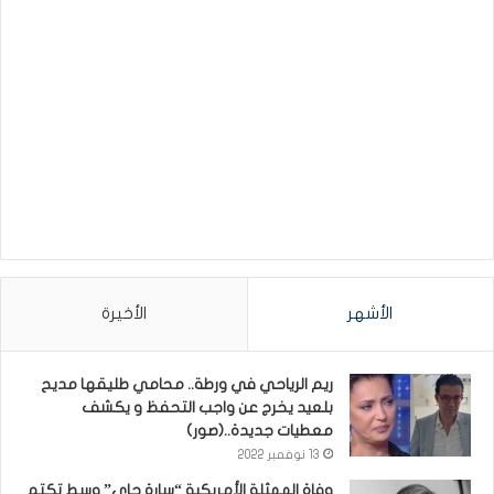
الأشهر
الأخيرة
ريم الرياحي في ورطة.. محامي طليقها مديح
بلعيد يخرج عن واجب التحفظ و يكشف
معطيات جديدة..(صور)
13 نوفمبر 2022
وفاة الممثلة الأمريكية “سارة جاي” وسط تكتم