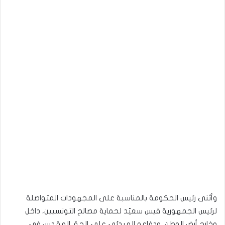
وأثنى رئيس الحكومة بالمناسبة على المجهودات المتواصلة
لرئيس الجمهورية قيس سعيّد لحماية مصالح التونسيين، داخل
وخارج أرض الوطن، ودفاعه المبدئي على الحق المقدس في