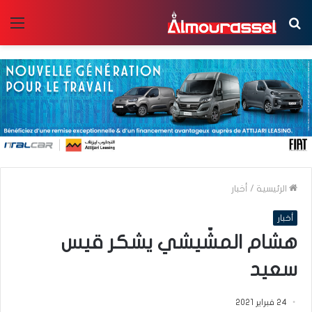
بحث
الق
عن
الرئيسية
/
أخبار
أخبار
هشام المشّيشي يشكر قيس
سعيد
24 فبراير 2021