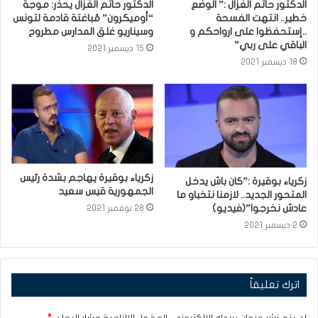
الدكتور حاتم الغزال :” الوضع
الدكتور حاتم الغزال يحذّر: موجة
خطير.. انتهت الفسحة
“أوميكرون” مُباغتة قادمة لتونس
..إستحفظوا على ارواحكم و
وسيناريو غلق المدارس مطروح
الباقي على ربي”
15 ديسمبر 2021
18 ديسمبر 2021
زكرياء بوقيرة يهاجم بشدة رئيس
زكرياء بوقيرة :”كان باش يدخل
الجمهورية قيس سعيد
المتحور الجديد.. لازمنا نتخباو ما
عادش نخرجوا”(فيديو)
28 نوفمبر 2021
2 ديسمبر 2021
اترك تعليقاً