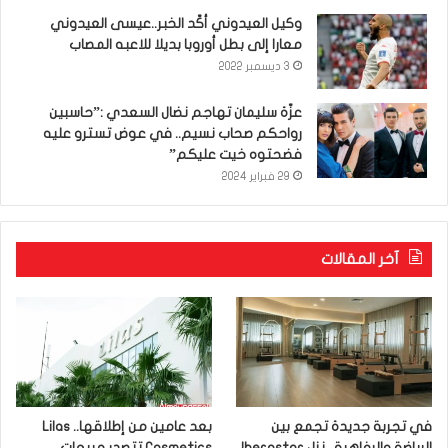
وكيل العيدوني أكّد الخبر..عيسى العيدوني
معارا إلى بطل أوروبا بديلا للاعبه المصاب
3 ديسمبر 2022
عزّة سليمان تهاجم نضال السعدي :”حاسبين
رواحكم صحاب نسيم.. في عوض تسترو عليه
فضحتوه خيت عليكم”
29 فبراير 2024
آخر المقالات
في تجربة جديدة تجمع بين
بعد عامين من إطلاقها.. Lilas
الرياضة والرفاهية.. نزل Iberostar
Cosmetics تتصدر مبيعات