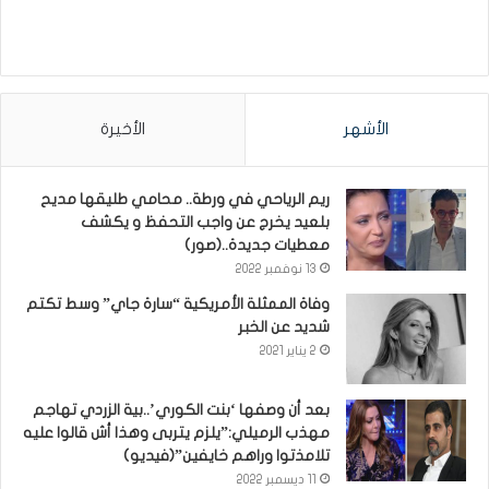
الأشهر
الأخيرة
ريم الرياحي في ورطة.. محامي طليقها مديح
بلعيد يخرج عن واجب التحفظ و يكشف
معطيات جديدة..(صور)
13 نوفمبر 2022
وفاة الممثلة الأمريكية “سارة جاي” وسط تكتم
شديد عن الخبر
2 يناير 2021
بعد أن وصفها ‘بنت الكوري’..بية الزردي تهاجم
مهذب الرميلي:”يلزم يتربى وهذا أش قالوا عليه
تلامذتوا وراهم خايفين”(فيديو)
11 ديسمبر 2022