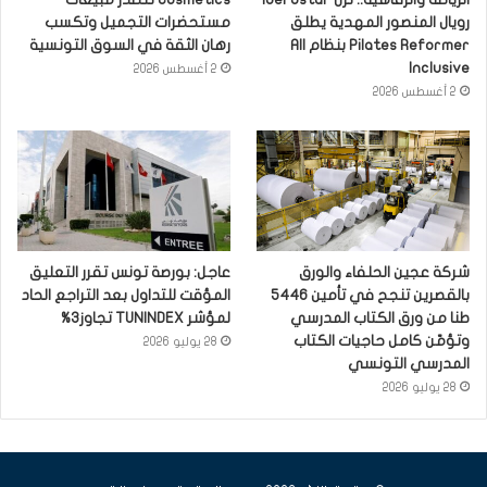
رويال المنصور المهدية يطلق
مستحضرات التجميل وتكسب
Pilates Reformer بنظام All
رهان الثقة في السوق التونسية
Inclusive
2 أغسطس 2026
2 أغسطس 2026
شركة عجين الحلفاء والورق
عاجل: بورصة تونس تقرر التعليق
بالقصرين تنجح في تأمين 5446
المؤقت للتداول بعد التراجع الحاد
طنا من ورق الكتاب المدرسي
لمؤشر TUNINDEX تجاوز3%
وتؤمّن كامل حاجيات الكتاب
28 يوليو 2026
المدرسي التونسي
28 يوليو 2026