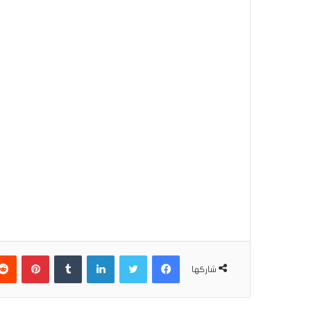
فيسبوك
تويتر
لينكدإن
بينتير
شاركها