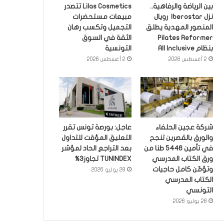
بين الرياضة والرفاهية..
Lilas Cosmetics تتصدر
نزل Iberostar رويال
مبيعات مستحضرات
المنصور المهدية يطلق
التجميل وتكسب رهان
Pilates Reformer
الثقة في السوق
بنظام All Inclusive
التونسية
2 أغسطس 2026
2 أغسطس 2026
شركة عجين الحلفاء
عاجل: بورصة تونس تقرر
والورق بالقصرين تنجح
التعليق المؤقت للتداول
في تأمين 5446 طنا من
بعد التراجع الحاد لمؤشر
ورق الكتاب المدرسي
TUNINDEX تجاوز3%
وتؤمّن كامل حاجيات
28 يوليو 2026
الكتاب المدرسي
التونسي
28 يوليو 2026