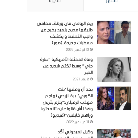
الأشهر
الأخيرة
ريم الرياحي في ورطة.. محامي
طليقها مديح بلعيد يخرج عن
واجب التحفظ و يكشف
معطيات جديدة..(صور)
13 نوفمبر 2022
وفاة الممثلة الأمريكية “سارة
جاي” وسط تكتم شديد عن
الخبر
2 يناير 2021
بعد أن وصفها ‘بنت
الكوري’..بية الزردي تهاجم
مهذب الرميلي:”يلزم يتربى
وهذا أش قالوا عليه تلامذتوا
وراهم خايفين”(فيديو)
11 ديسمبر 2022
وكيل العيدوني أكّد