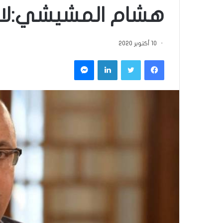
هشام المشيشي:لا 
10 أكتوبر 2020
فيسبوك
تويتر
لينكدإن
ماسنجر