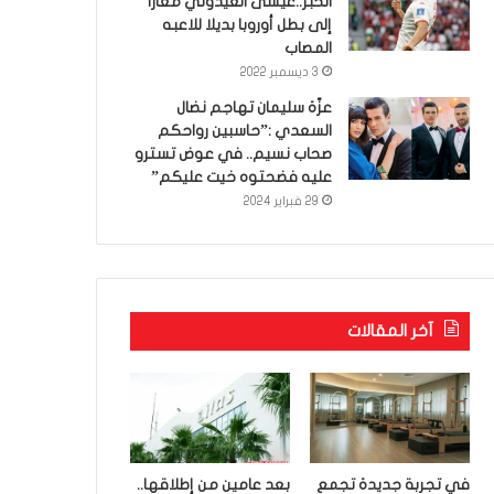
الخبر..عيسى العيدوني معارا
إلى بطل أوروبا بديلا للاعبه
المصاب
3 ديسمبر 2022
عزّة سليمان تهاجم نضال
السعدي :”حاسبين رواحكم
صحاب نسيم.. في عوض تسترو
عليه فضحتوه خيت عليكم”
29 فبراير 2024
آخر المقالات
في تجربة جديدة تجمع
بعد عامين من إطلاقها..