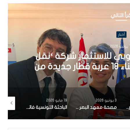
رأ التالي
أخبار
202
يد كهربائي يعمل بالطاقة
في المتوسط
19 مايو 2026
12 أبريل 2026
10 أبريل 2026
مصحة معهد البصر والشبكية بالبحيرة 1 تقوم باجراء اكثر من 50 عملية جراحية لازالة الماء الابيض مجانا لفائدة عدد من اهالي قفصة
الباحثة التونسية فاتن المولدي تنجح في الحصول على براءة اختراع في الولايات المتحدة الأمريكية، وذلك بعد ابتكارها محركاً هجيناً ثورياً
تونس تحتل المرتبة الاولى افريقيا من حيث عدد النساء المطورات للبرمجيات