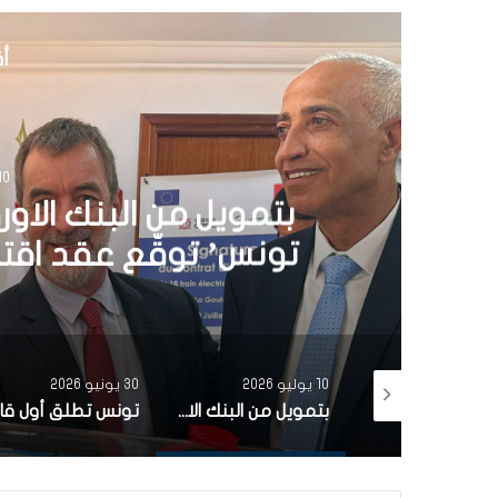
أق
30 يونيو 6
تونس تطلق أول قارب ص
الشمسية 
30 يونيو 2026
3 يونيو 2026
بتمويل من البنك الاوروبي للاستثمار شركة ‘نقل تونس’ توقّع عقد اقتناء 18 عربة قطار جديدة من الصين لفائدة خط TGM
تونس تطلق أول قارب صيد كهربائي يعمل بالطاقة الشمسية في المتوسط