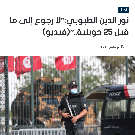
أخبار
نور الدين الطبوبي:”لا رجوع إلى ما
قبل 25 جويلية..”(فيديو)
15 نوفمبر 2021