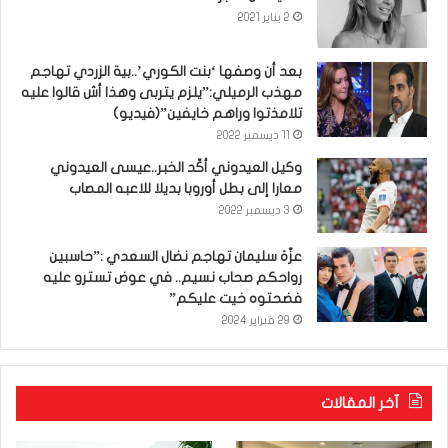
2 يناير 2021
بعد أن وصفها ‘بنت الكوري’..بية الزردي تهاجم
مهذب الرميلي:”يلزم يتربى وهذا أش قالوا عليه
تلامذتوا وراهم خايفين”(فيديو)
11 ديسمبر 2022
وكيل العيدوني أكّد الخبر..عيسى العيدوني
معارا إلى بطل أوروبا بديلا للاعبه المصاب
3 ديسمبر 2022
عزّة سليمان تهاجم نضال السعدي :”حاسبين
رواحكم صحاب نسيم.. في عوض تسترو عليه
فضحتوه خيت عليكم”
29 فبراير 2024
آخر المقالات