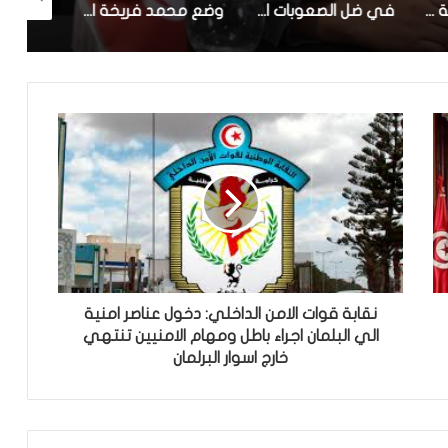
صنعت شركة ناشئة تونسية.. بلدية سوسة تنطلق في تجربة ‘zigofiltre’
في ضل الصعوبات الاقتصادية : تاخر كبير في الاعلان عن تركيبة الهيئة الوطنية للصلح الجزائي وانطلاق اشغالها
وضع محمد فريخة الصحي صعب ونقله الي المستشفى
نقابة قوات الامن الداخلي: دخول عناصر امنية
الي البلمان اجراء باطل ومهام الامنيين تنتهي
خارج اسوار البرلمان