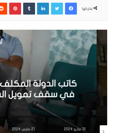
فيسبوك
تويتر
لينكدإن
بينتير
شاركها
أق
10 مايو
كاتب الدولة المكلف بالش
ة
في سقف تمويل الشركات
10 مايو 2024
21 مارس 2024