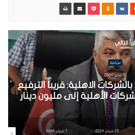
يست
Odnoklassniki
بوكيت
مشاركة عبر البريد
طباعة
رأ التالي
سياسة
 2024
ركات الاهلية: قريبا الترفيع
 الأهلية إلى مليون دينار
23 فبراير 2024
7 فبراير 2024
17 يناير 2024