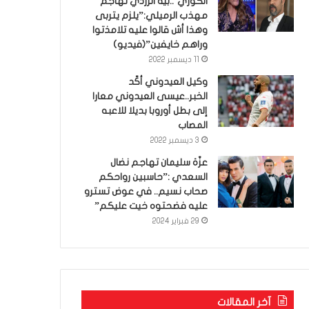
الكوري’..بية الزردي تهاجم
مهذب الرميلي:”يلزم يتربى
وهذا أش قالوا عليه تلامذتوا
وراهم خايفين”(فيديو)
11 ديسمبر 2022
وكيل العيدوني أكّد
الخبر..عيسى العيدوني معارا
إلى بطل أوروبا بديلا للاعبه
المصاب
3 ديسمبر 2022
عزّة سليمان تهاجم نضال
السعدي :”حاسبين رواحكم
صحاب نسيم.. في عوض تسترو
عليه فضحتوه خيت عليكم”
29 فبراير 2024
آخر المقالات