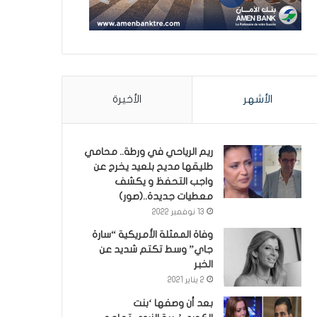
الأشهر
الأخيرة
ريم الرياحي في ورطة.. محامي
طليقها مديح بلعيد يخرج عن
واجب التحفظ و يكشف
معطيات جديدة..(صور)
13 نوفمبر 2022
وفاة الممثلة الأمريكية “سارة
جاي” وسط تكتم شديد عن
الخبر
2 يناير 2021
بعد أن وصفها ‘بنت