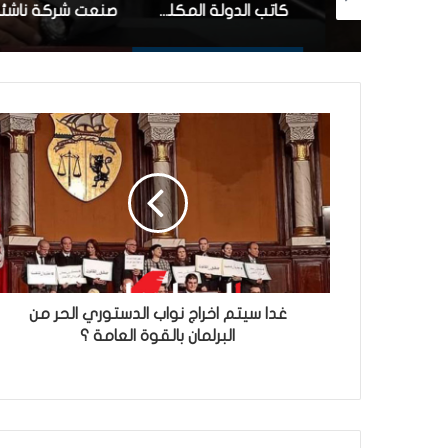
رئيس الجمهورية يقرر إنهاء مهام وزير الشؤون الدينية
كاتب الدولة المكلف بالشركات الاهلية: قريبا الترفيع في سقف تمويل الشركات الأهلية إلى مليون دينار
غدا سيتم اخراج نواب الدستوري الحر من
البرلمان بالقوة العامة ؟