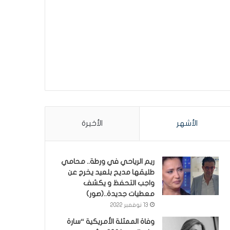
الأشهر
الأخيرة
ريم الرياحي في ورطة.. محامي
طليقها مديح بلعيد يخرج عن
واجب التحفظ و يكشف
معطيات جديدة..(صور)
13 نوفمبر 2022
وفاة الممثلة الأمريكية “سارة