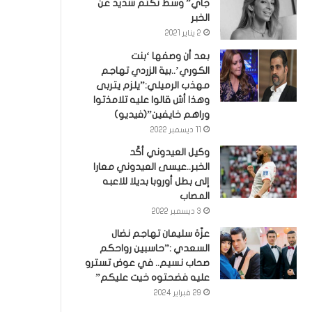
جاي” وسط تكتم شديد عن
الخبر
2 يناير 2021
بعد أن وصفها ‘بنت
الكوري’..بية الزردي تهاجم
مهذب الرميلي:”يلزم يتربى
وهذا أش قالوا عليه تلامذتوا
وراهم خايفين”(فيديو)
11 ديسمبر 2022
وكيل العيدوني أكّد
الخبر..عيسى العيدوني معارا
إلى بطل أوروبا بديلا للاعبه
المصاب
3 ديسمبر 2022
عزّة سليمان تهاجم نضال
السعدي :”حاسبين رواحكم
صحاب نسيم.. في عوض تسترو
عليه فضحتوه خيت عليكم”
29 فبراير 2024