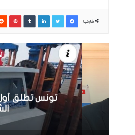
فيسبوك
تويتر
لينكدإن
بينتير
شاركها
أق
30 يونيو 6
تونس تطلق أول قارب ص
الشمسية 