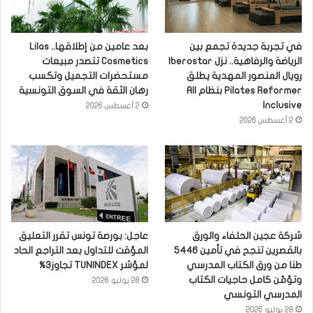
في تجربة جديدة تجمع بين
بعد عامين من إطلاقها.. Lilas
الرياضة والرفاهية.. نزل Iberostar
Cosmetics تتصدر مبيعات
رويال المنصور المهدية يطلق
مستحضرات التجميل وتكسب
Pilates Reformer بنظام All
رهان الثقة في السوق التونسية
Inclusive
2 أغسطس 2026
2 أغسطس 2026
شركة عجين الحلفاء والورق
عاجل: بورصة تونس تقرر التعليق
بالقصرين تنجح في تأمين 5446
المؤقت للتداول بعد التراجع الحاد
طنا من ورق الكتاب المدرسي
لمؤشر TUNINDEX تجاوز3%
وتؤمّن كامل حاجيات الكتاب
28 يوليو 2026
المدرسي التونسي
28 يوليو 2026