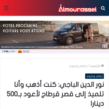
بحث
الق
عن
الرئيسية
/
إعلام ونجوم
إعلام ونجوم
نور الدين الباجي: كنت أذهب وأنا
تلميذ إلى قصر قرطاج لأعود بـ500
دينارا