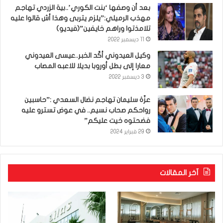
بعد أن وصفها ‘بنت الكوري’..بية الزردي تهاجم
مهذب الرميلي:”يلزم يتربى وهذا أش قالوا عليه
تلامذتوا وراهم خايفين”(فيديو)
11 ديسمبر 2022
وكيل العيدوني أكّد الخبر..عيسى العيدوني
معارا إلى بطل أوروبا بديلا للاعبه المصاب
3 ديسمبر 2022
عزّة سليمان تهاجم نضال السعدي :”حاسبين
رواحكم صحاب نسيم.. في عوض تسترو عليه
فضحتوه خيت عليكم”
29 فبراير 2024
آخر المقالات