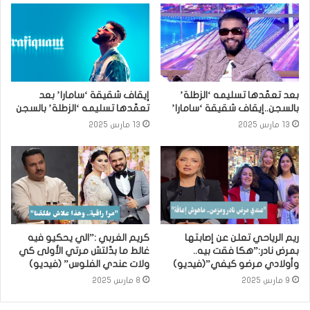
بعد تعمّدها تسليمه ‘الزطلة’
إيقاف شقيقة ‘سامارا’ بعد
بالسجن..إيقاف شقيقة ‘سامارا’
تعمّدها تسليمه ‘الزطلة’ بالسجن
13 مارس 2025
13 مارس 2025
ريم الرياحي تعلن عن إصابتها
كريم الغربي :”الي يحكيو فيه
بمرض نادر:”هكا فقت بيه..
غالط ما بدّلتش مرتي الأولى كي
وأولادي مرضو كيفي”(فيديو)
ولات عندي الفلوس” (فيديو)
9 مارس 2025
8 مارس 2025