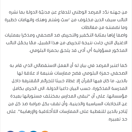
من جهته ندّد المرصد الوطني للدفاع عن مدنيّة الدولة بما نشره
النائب سيف الدين مخلوف من ‘سبّ وشتم وهتك واتهامات خطيرة
وما تضمنته من مغالطات
واصفا إياها بمثابة التكفير والتحريض ضد الصحفي ومذكرا بعمليات
الاغتيال التي جاءت نتيجة لتحريض من هذا القبيل، ممّا يحمّل النائب
المذكور مسؤولية أي أذى قد يلحق بحمزة البلومي.
كما اعتبر المرصد في بيان له أن العمل الاستقصائي الذي قام به
الصحفي حمزة البلومي فضح ممارسات شنيعة لا علاقة لها
بالدين، ما كان فيها القرآن إلا غطاءً خبيثا للجرائم المُقترفة داخل
المدرسة المذكورة، حسب البيان داعيا الدولة، الى الحرص بكامل
مؤسساتها، على أن “تبقى المدارس بمختلف مستوياتها بعيدة
عن التجاذبات السياسية والدينية، وأن تقف بكل صرامة ضد كل من
يُتاجر بالدين للتغطية على الممارسات اللاأخلاقية والإرهابية”. على
حد تعبيره.