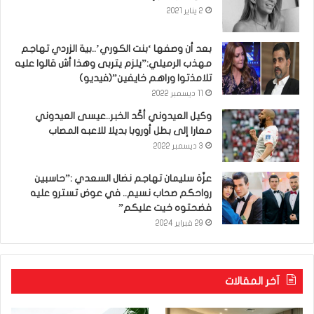
2 يناير 2021
بعد أن وصفها ‘بنت الكوري’..بية الزردي تهاجم
مهذب الرميلي:”يلزم يتربى وهذا أش قالوا عليه
تلامذتوا وراهم خايفين”(فيديو)
11 ديسمبر 2022
وكيل العيدوني أكّد الخبر..عيسى العيدوني
معارا إلى بطل أوروبا بديلا للاعبه المصاب
3 ديسمبر 2022
عزّة سليمان تهاجم نضال السعدي :”حاسبين
رواحكم صحاب نسيم.. في عوض تسترو عليه
فضحتوه خيت عليكم”
29 فبراير 2024
آخر المقالات