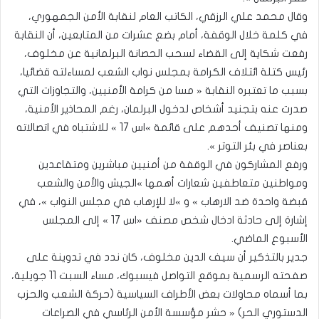
وقال محمد علي الرزقي، الكاتب العام لنقابة الأمن الجمهوري،
في كلمة خلال الوقفة، أمام بضع عشرات من المتابعين، أن النقابة
رفعت شكاية إلى القضاء لسحب الحصانة البرلمانية عن مخلوف،
رئيس كتلة ائتلاف الكرامة بمجلس نواب الشعب لمساءلته قضائيا،
بسبب ما تعتبره النقابة « مسا من كرامة الأمنيين، والتجاوزات التي
صدرت عنه بتجنيد أشخاص لدخول البرلمان، رغم المحاذير الأمنية،
ومنها تصنيف أحدهم على قائمة »اس 17 » للاشتباه في اتصالاته
بعناصر في بئر التوتر ».
ورفع المشاركون في الوقفة من أمنيين مباشرين ومتقاعدين
ومواطنين متعاطفين شعارات أهمها »الجيش والأمن والشعب
قبضة واحدة ضد الارهاب » و »لا للإرهاب في مجلس النواب »، في
إشارة إلى حادثة ادخال شخص مصنف «اس 17 » إلى المجلس
الأسبوع الماضي.
جدير بالتذكير أن سيف الدين مخلوف، كان ندد في تدوينة على
صفحته الرسمية بموقع التواصل فيسبوك، مساء السبت 11 جويلية،
بما أسماه محاولات بعض الأطراف السياسية (حركة الشعب والحزب
الدستوري الحر) « حشر مؤسسة الأمن الرئاسي في الصراعات