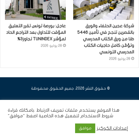
شركة عجين الحلفاء والورق
عاجل: بورصة تونس تقرر التعليق
بالقصرين تنجح في تأمين 5446
المؤقت للتداول بعد التراجع الحاد
طنا من ورق الكتاب المدرسي
لمؤشر TUNINDEX تجاوز3%
وتؤمّن كامل حاجيات الكتاب
28 يوليو 2026
المدرسي التونسي
28 يوليو 2026
© حقوق النشر 2026، جميع الحقوق محفوظة
فيسبوك
يوتيوب
انستقرام
هذا الموقع يستخدم ملفات تعريف الارتباط .بامكانك قراءة
شروط الاستخدام
لتفعيل هذه الخاصية اضغط "موافق"
إعدادات الكوكيز
موافق