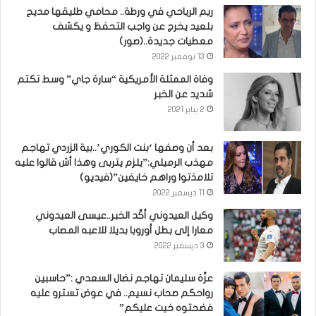
ريم الرياحي في ورطة.. محامي طليقها مديح
بلعيد يخرج عن واجب التحفظ و يكشف
معطيات جديدة..(صور)
13 نوفمبر 2022
وفاة الممثلة الأمريكية “سارة جاي” وسط تكتم
شديد عن الخبر
2 يناير 2021
بعد أن وصفها ‘بنت الكوري’..بية الزردي تهاجم
مهذب الرميلي:”يلزم يتربى وهذا أش قالوا عليه
تلامذتوا وراهم خايفين”(فيديو)
11 ديسمبر 2022
وكيل العيدوني أكّد الخبر..عيسى العيدوني
معارا إلى بطل أوروبا بديلا للاعبه المصاب
3 ديسمبر 2022
عزّة سليمان تهاجم نضال السعدي :”حاسبين
رواحكم صحاب نسيم.. في عوض تسترو عليه
فضحتوه خيت عليكم”