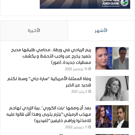
الأشهر
الأخيرة
ريم الرياحي في ورطة.. محامي طليقها مديح
بلعيد يخرج عن واجب التحفظ و يكشف
معطيات جديدة..(صور)
13 نوفمبر 2022
وفاة الممثلة الأمريكية “سارة جاي” وسط تكتم
شديد عن الخبر
2 يناير 2021
بعد أن وصفها ‘بنت الكوري’..بية الزردي تهاجم
مهذب الرميلي:”يلزم يتربى وهذا أش قالوا عليه
تلامذتوا وراهم خايفين”(فيديو)
11 ديسمبر 2022