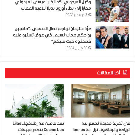
وكيل العيدوني أكّد الخبر..عيسى العيدوني
معارا إلى بطل أوروبا بديلا للاعبه المصاب
3 ديسمبر 2022
عزّة سليمان تهاجم نضال السعدي :”حاسبين
رواحكم صحاب نسيم.. في عوض تسترو عليه
فضحتوه خيت عليكم”
29 فبراير 2024
آخر المقالات
في تجربة جديدة تجمع بين
بعد عامين من إطلاقها.. Lilas
الرياضة والرفاهية.. نزل Iberostar
Cosmetics تتصدر مبيعات