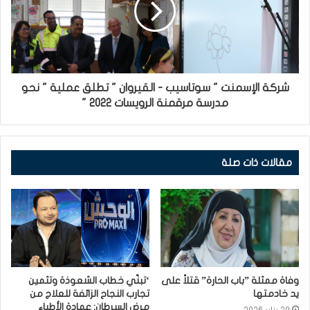
شركة الإسمنت " سوتاسيب - القيروان " تطلق عملية " نحو
مدرسة مرقمنة الرويسات 2022 "
مقالات ذات صلة
وفاة ممثلة ”باب الحارة” قتلاً على
‘تبنّي خطاب الشعوذة وتثمين
يد خادمتها⁩
تجارب النجاح الزائفة للعلاج من
مرض السرطان: عمادة الأطباء
29 يناير 2026