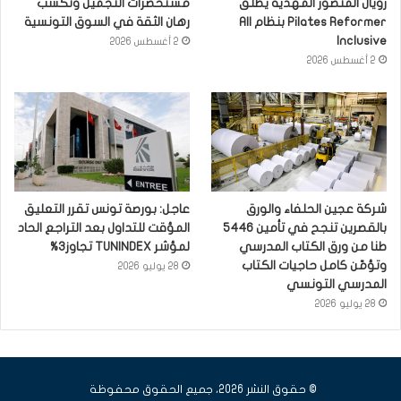
رويال المنصور المهدية يطلق
مستحضرات التجميل وتكسب
Pilates Reformer بنظام All
رهان الثقة في السوق التونسية
Inclusive
2 أغسطس 2026
2 أغسطس 2026
شركة عجين الحلفاء والورق
عاجل: بورصة تونس تقرر التعليق
بالقصرين تنجح في تأمين 5446
المؤقت للتداول بعد التراجع الحاد
طنا من ورق الكتاب المدرسي
لمؤشر TUNINDEX تجاوز3%
وتؤمّن كامل حاجيات الكتاب
28 يوليو 2026
المدرسي التونسي
28 يوليو 2026
© حقوق النشر 2026، جميع الحقوق محفوظة