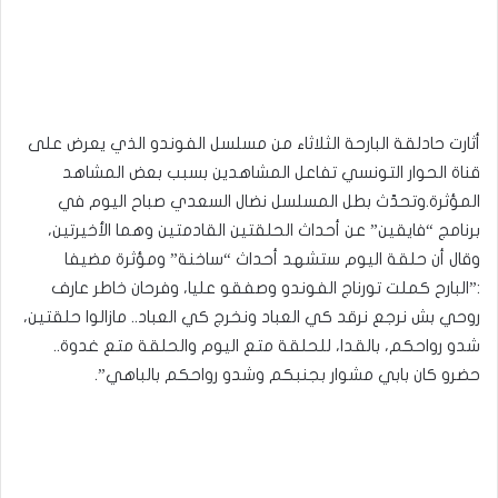
أثارت حادلقة البارحة الثلاثاء من مسلسل الفوندو الذي يعرض على
قناة الحوار التونسي تفاعل المشاهدين بسبب بعض المشاهد
المؤثرة.وتحدّث بطل المسلسل نضال السعدي صباح اليوم في
برنامج “فايقين” عن أحداث الحلقتين القادمتين وهما الأخيرتين،
وقال أن حلقة اليوم ستشهد أحداث “ساخنة” ومؤثرة مضيفا
:”البارح كملت تورناج الفوندو وصفقو عليا، وفرحان خاطر عارف
روحي بش نرجع نرقد كي العباد ونخرج كي العباد.. مازالوا حلقتين،
شدو رواحكم، بالقدا، للحلقة متع اليوم والحلقة متع غدوة..
حضرو كان بابي مشوار بجنبكم وشدو رواحكم بالباهي”.