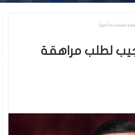
هقة معجبة به (صور)
يب لطلب مراهقة