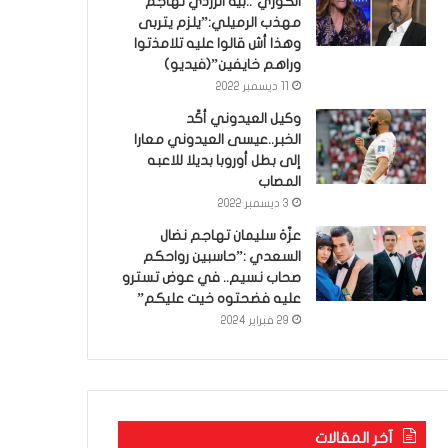
الكوري’..بية الزردي تهاجم
مهذب الرميلي:”يلزم يتربى
وهذا أش قالوا عليه تلامذتوا
وراهم خايفين”(فيديو)
11 ديسمبر 2022
وكيل العيدوني أكّد
الخبر..عيسى العيدوني معارا
إلى بطل أوروبا بديلا للاعبه
المصاب
3 ديسمبر 2022
عزّة سليمان تهاجم نضال
السعدي :”حاسبين رواحكم
صحاب نسيم.. في عوض تسترو
عليه فضحتوه خيت عليكم”
29 فبراير 2024
آخر المقالات