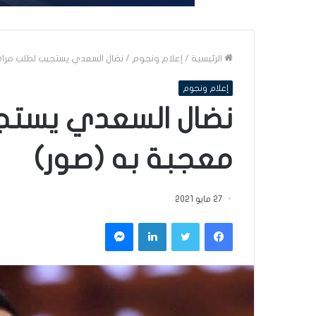
الرئيسية
/
إعلام ونجوم
/
نضال السعدي يستجيب لطلب مرا
إعلام ونجوم
نضال السعدي يستج
معجبة به (صور)
27 مايو 2021
فيسبوك
تويتر
لينكدإن
ماسنجر