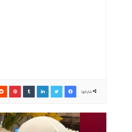
فيسبوك
تويتر
لينكدإن
بينتير
شاركها
أق