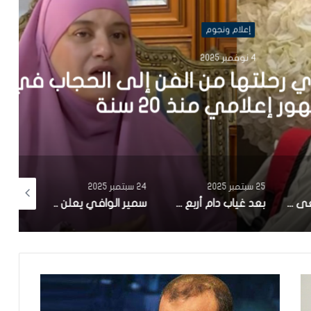
علام ونجوم
ها من الفن إلى الحجاب في
 منذ 20 سنة
25 سبتمبر 2025
24 سبتمبر 2025
24 سبتمبر 2025
وزارة الثقافة تنعى الممثل علي الفارسي
بعد غياب دام أربع سنوات..سامي الفهري يعلن عن مسلسل جديد بعوان “هاذي آخرتها”
سمير الوافي يعلن عن وفاة شقيقه ماهر:”فاجعة كبيرة.. رحل عنا في عز شبابه”