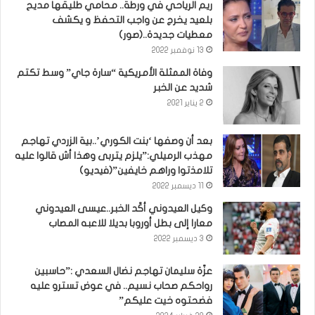
ريم الرياحي في ورطة.. محامي طليقها مديح
بلعيد يخرج عن واجب التحفظ و يكشف
معطيات جديدة..(صور)
13 نوفمبر 2022
وفاة الممثلة الأمريكية “سارة جاي” وسط تكتم
شديد عن الخبر
2 يناير 2021
بعد أن وصفها ‘بنت الكوري’..بية الزردي تهاجم
مهذب الرميلي:”يلزم يتربى وهذا أش قالوا عليه
تلامذتوا وراهم خايفين”(فيديو)
11 ديسمبر 2022
وكيل العيدوني أكّد الخبر..عيسى العيدوني
معارا إلى بطل أوروبا بديلا للاعبه المصاب
3 ديسمبر 2022
عزّة سليمان تهاجم نضال السعدي :”حاسبين
رواحكم صحاب نسيم.. في عوض تسترو عليه
فضحتوه خيت عليكم”