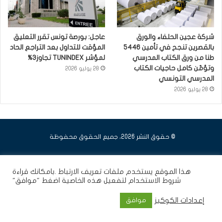
شركة عجين الحلفاء والورق
عاجل: بورصة تونس تقرر التعليق
بالقصرين تنجح في تأمين 5446
المؤقت للتداول بعد التراجع الحاد
طنا من ورق الكتاب المدرسي
لمؤشر TUNINDEX تجاوز3%
وتؤمّن كامل حاجيات الكتاب
28 يوليو 2026
المدرسي التونسي
28 يوليو 2026
© حقوق النشر 2026، جميع الحقوق محفوظة
فيسبوك
يوتيوب
انستقرام
هذا الموقع يستخدم ملفات تعريف الارتباط .بامكانك قراءة
شروط الاستخدام
لتفعيل هذه الخاصية اضغط "موافق"
إعدادات الكوكيز
موافق