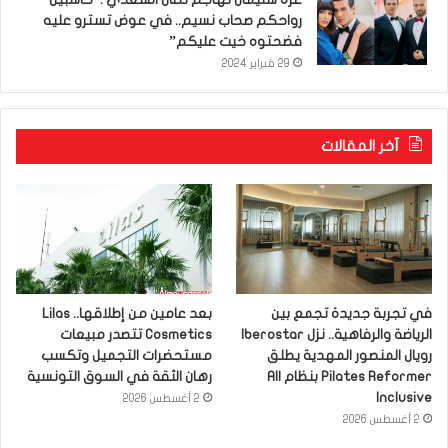
رواحكم صحاب نسيم.. في عوض تسترو عليه
فضحتوه خيت عليكم”
29 فبراير 2024
آخر المقالات
في تجربة جديدة تجمع بين
بعد عامين من إطلاقها.. Lilas
الرياضة والرفاهية.. نزل Iberostar
Cosmetics تتصدر مبيعات
رويال المنصور المهدية يطلق
مستحضرات التجميل وتكسب
Pilates Reformer بنظام All
رهان الثقة في السوق التونسية
Inclusive
2 أغسطس 2026
2 أغسطس 2026