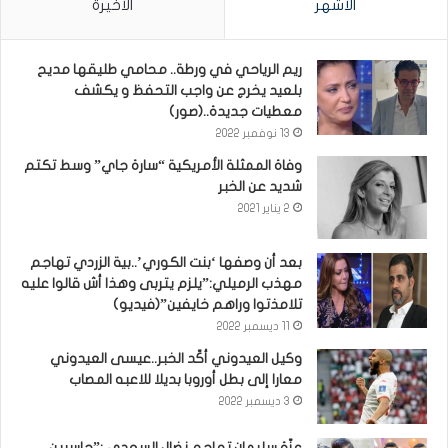
الأشهر
الأخيرة
ريم الرياحي في ورطة.. محامي طليقها مديح
بلعيد يخرج عن واجب التحفظ و يكشف
معطيات جديدة..(صور)
13 نوفمبر 2022
وفاة الممثلة الأمريكية “سارة جاي” وسط تكتم
شديد عن الخبر
2 يناير 2021
بعد أن وصفها ‘بنت الكوري’..بية الزردي تهاجم
مهذب الرميلي:”يلزم يتربى وهذا أش قالوا عليه
تلامذتوا وراهم خايفين”(فيديو)
11 ديسمبر 2022
وكيل العيدوني أكّد الخبر..عيسى العيدوني
معارا إلى بطل أوروبا بديلا للاعبه المصاب
3 ديسمبر 2022
عزّة سليمان تهاجم نضال السعدي :”حاسبين