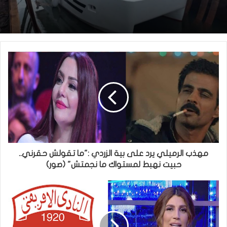
مهذب الرميلي يرد على بية الزردي :"ما تقولش حقرني..
حبيت نهبط لمستواك ما نجمتش" (صور)