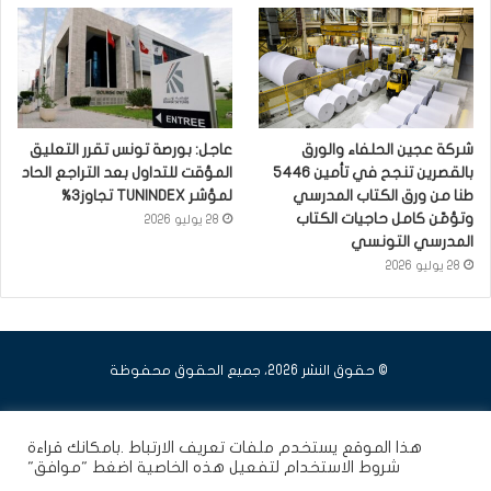
شركة عجين الحلفاء والورق
عاجل: بورصة تونس تقرر التعليق
بالقصرين تنجح في تأمين 5446
المؤقت للتداول بعد التراجع الحاد
طنا من ورق الكتاب المدرسي
لمؤشر TUNINDEX تجاوز3%
وتؤمّن كامل حاجيات الكتاب
28 يوليو 2026
المدرسي التونسي
28 يوليو 2026
© حقوق النشر 2026، جميع الحقوق محفوظة
فيسبوك
يوتيوب
انستقرام
هذا الموقع يستخدم ملفات تعريف الارتباط .بامكانك قراءة
شروط الاستخدام
لتفعيل هذه الخاصية اضغط "موافق"