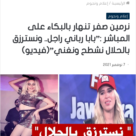
الرئيسية
/
إعلام ونجوم
إعلام ونجوم
نرمين صفر تنهار بالبكاء على
المباشر :”بابا رباني راجل.. ونسترزق
بالحلال نشطح ونغني”(فيديو)
7 نوفمبر 2021