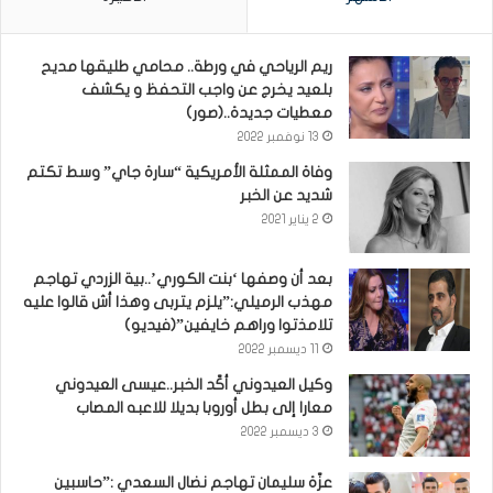
ريم الرياحي في ورطة.. محامي طليقها مديح
بلعيد يخرج عن واجب التحفظ و يكشف
معطيات جديدة..(صور)
13 نوفمبر 2022
وفاة الممثلة الأمريكية “سارة جاي” وسط تكتم
شديد عن الخبر
2 يناير 2021
بعد أن وصفها ‘بنت الكوري’..بية الزردي تهاجم
مهذب الرميلي:”يلزم يتربى وهذا أش قالوا عليه
تلامذتوا وراهم خايفين”(فيديو)
11 ديسمبر 2022
وكيل العيدوني أكّد الخبر..عيسى العيدوني
معارا إلى بطل أوروبا بديلا للاعبه المصاب
3 ديسمبر 2022
عزّة سليمان تهاجم نضال السعدي :”حاسبين