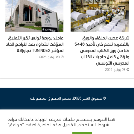
شركة عجين الحلفاء والورق
عاجل: بورصة تونس تقرر التعليق
بالقصرين تنجح في تأمين 5446
المؤقت للتداول بعد التراجع الحاد
طنا من ورق الكتاب المدرسي
لمؤشر TUNINDEX تجاوز3%
وتؤمّن كامل حاجيات الكتاب
28 يوليو 2026
المدرسي التونسي
28 يوليو 2026
© حقوق النشر 2026، جميع الحقوق محفوظة
فيسبوك
يوتيوب
انستقرام
هذا الموقع يستخدم ملفات تعريف الارتباط .بامكانك قراءة
شروط الاستخدام
لتفعيل هذه الخاصية اضغط "موافق"