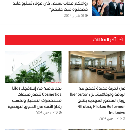
رواحكم صحاب نسيم.. في عوض تسترو عليه
فضحتوه خيت عليكم”
29 فبراير 2024
آخر المقالات
في تجربة جديدة تجمع بين
بعد عامين من إطلاقها.. Lilas
الرياضة والرفاهية.. نزل Iberostar
Cosmetics تتصدر مبيعات
رويال المنصور المهدية يطلق
مستحضرات التجميل وتكسب
Pilates Reformer بنظام All
رهان الثقة في السوق التونسية
Inclusive
2 أغسطس 2026
2 أغسطس 2026