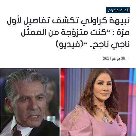
إعلام ونجوم
نبيهة كراولي تكشف تفاصيل لأول
مرّة : “كنت متزوّجة من الممثّل
ناجي ناجح.. “(فيديو)
20 يونيو 2021