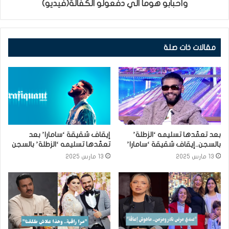
وأحبابو هوما الي دفعولو الكفالة(فيديو)
مقالات ذات صلة
بعد تعمّدها تسليمه ‘الزطلة’
إيقاف شقيقة ‘سامارا’ بعد
بالسجن..إيقاف شقيقة ‘سامارا’
تعمّدها تسليمه ‘الزطلة’ بالسجن
13 مارس 2025
13 مارس 2025