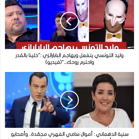
وليد التونسي ينفعل ويهاجم الباباراتزي :"خلينا بالقدر
واحترم روحك..."(فيديو)
سنية الدهماني : أموال سامي الفهري مجمّدة.. وأصحابو