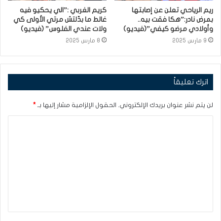
ريم الرياحي تعلن عن إصابتها
كريم الغربي :”الي يحكيو فيه
بمرض نادر:”هكا فقت بيه..
غالط ما بدّلتش مرتي الأولى كي
وأولادي مرضو كيفي”(فيديو)
ولات عندي الفلوس” (فيديو)
9 مارس 2025
8 مارس 2025
اترك تعليقاً
لن يتم نشر عنوان بريدك الإلكتروني.
الحقول الإلزامية مشار إليها بـ
*
ا
ل
ت
ع
ل
ي
ق