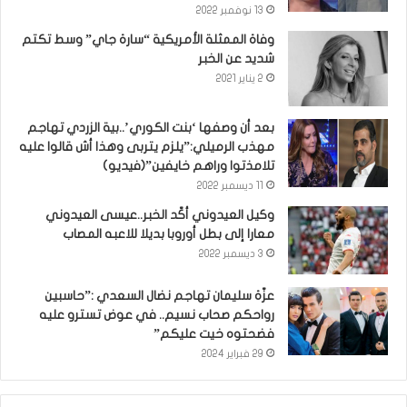
13 نوفمبر 2022
وفاة الممثلة الأمريكية “سارة جاي” وسط تكتم
شديد عن الخبر
2 يناير 2021
بعد أن وصفها ‘بنت الكوري’..بية الزردي تهاجم
مهذب الرميلي:”يلزم يتربى وهذا أش قالوا عليه
تلامذتوا وراهم خايفين”(فيديو)
11 ديسمبر 2022
وكيل العيدوني أكّد الخبر..عيسى العيدوني
معارا إلى بطل أوروبا بديلا للاعبه المصاب
3 ديسمبر 2022
عزّة سليمان تهاجم نضال السعدي :”حاسبين
رواحكم صحاب نسيم.. في عوض تسترو عليه
فضحتوه خيت عليكم”
29 فبراير 2024