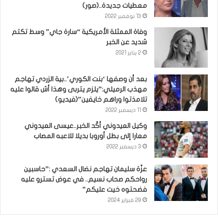
معطيات جديدة..(صور)
13 نوفمبر 2022
وفاة الممثلة الأمريكية “سارة جاي” وسط تكتم
شديد عن الخبر
2 يناير 2021
بعد أن وصفها ‘بنت الكوري’..بية الزردي تهاجم
مهذب الرميلي:”يلزم يتربى وهذا أش قالوا عليه
تلامذتوا وراهم خايفين”(فيديو)
11 ديسمبر 2022
وكيل العيدوني أكّد الخبر..عيسى العيدوني
معارا إلى بطل أوروبا بديلا للاعبه المصاب
3 ديسمبر 2022
عزّة سليمان تهاجم نضال السعدي :”حاسبين
رواحكم صحاب نسيم.. في عوض تسترو عليه
فضحتوه خيت عليكم”
29 فبراير 2024