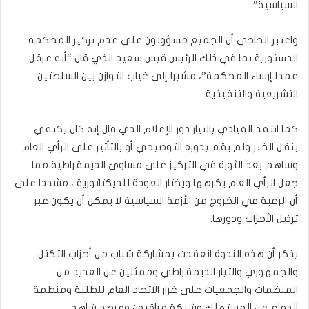
السياسية”.
واعتبر الحاجي أن الجميع مسؤولون على عدم تركيز المحكمة
الدستورية بما في ذلك الرئيس قيس سعيد الذي قال “أنه عرقل
عمدا إرساء المحكمة”، مشيرا إلى غياب التوازن بين السلطتين
التشريعية والتنفيذية.
كما انتقد القيادي بالتيار دور الإعلام الذي قال إنه كان يكتفي
بنقل الخبر ولم يقم بدوره التوضيحي أو بالتأثير على الرأي العام
وساهم بعد الثورة في التركيز على مساوئ الديمقراطية مما
جعل الرأي العام يكرهها ويختار العودة للديكتاتورية ، مشددا على
أن الرغبة في الخروج من الأزمة السياسية لا يمكن أن يكون عبر
ترذيل الأحزاب ودورها.
يذكر أن هذه الندوة انعقدت بمشاركة شباب من أحزاب التكتل
والجمهوري والتيار الديمقراطي وممثلين عن العديد من
المنظمات والجمعيات على غرار الاتحاد العام للطلبة ومنظمة
الدفاع عن المستهلك وشبكة مراقبون ومرصد شاهد.