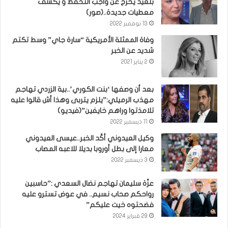
بلعيد يخرج عن واجب التحفظ و يكشف
معطيات جديدة..(صور)
13 نوفمبر 2022
وفاة الممثلة الأمريكية “سارة جاي” وسط تكتم
شديد عن الخبر
2 يناير 2021
بعد أن وصفها ‘بنت الكوري’..بية الزردي تهاجم
مهذب الرميلي:”يلزم يتربى وهذا أش قالوا عليه
تلامذتوا وراهم خايفين”(فيديو)
11 ديسمبر 2022
وكيل العيدوني أكّد الخبر..عيسى العيدوني
معارا إلى بطل أوروبا بديلا للاعبه المصاب
3 ديسمبر 2022
عزّة سليمان تهاجم نضال السعدي :”حاسبين
رواحكم صحاب نسيم.. في عوض تسترو عليه
فضحتوه خيت عليكم”
29 فبراير 2024