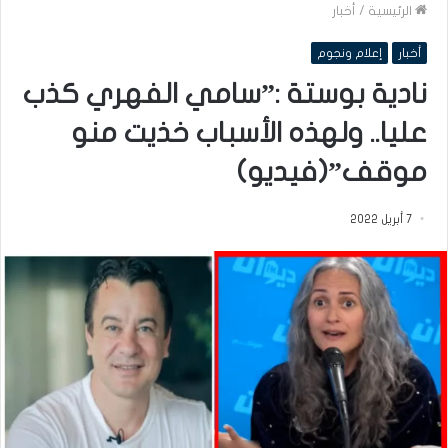
الرئيسية
/
أخبار
أخبار
إعلام ونجوم
نادية بوستة :”سامي الفهري كذب
عليا.. ولهذه الأسباب خذيت منو
موقف”(فيديو)
7 أبريل 2022