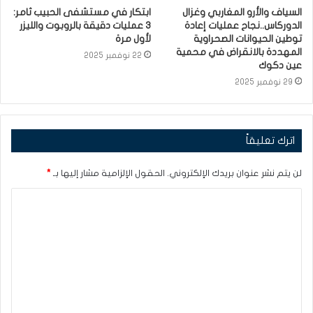
السياف والأرو المغاربي وغزال
ابتكار في مستشفى الحبيب ثامر:
الدوركاس..نجاح عمليات إعادة
3 عمليات دقيقة بالروبوت والليزر
توطين الحيوانات الصحراوية
لأول مرة
المهددة بالانقراض في محمية
22 نوفمبر 2025
عين دكوك
29 نوفمبر 2025
اترك تعليقاً
لن يتم نشر عنوان بريدك الإلكتروني.
الحقول الإلزامية مشار إليها بـ
*
ا
ل
ت
ع
ل
ي