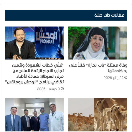
مقالات ذات صلة
وفاة ممثلة ”باب الحارة” قتلاً على
‘تبنّي خطاب الشعوذة وتثمين
يد خادمتها⁩
تجارب النجاح الزائفة للعلاج من
مرض السرطان: عمادة الأطباء
29 يناير 2026
تقاضي برنامج ”الوحش بروماكس”
9 ديسمبر 2025