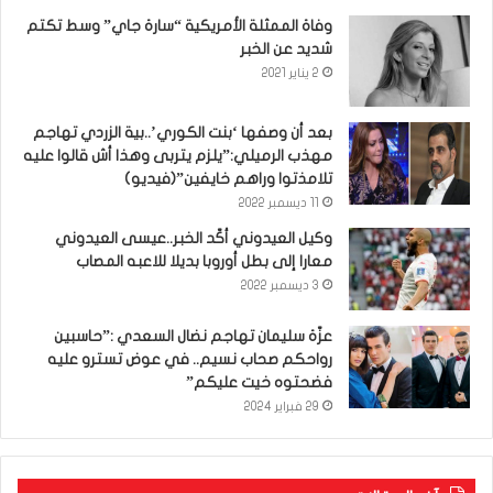
وفاة الممثلة الأمريكية “سارة جاي” وسط تكتم
شديد عن الخبر
2 يناير 2021
بعد أن وصفها ‘بنت الكوري’..بية الزردي تهاجم
مهذب الرميلي:”يلزم يتربى وهذا أش قالوا عليه
تلامذتوا وراهم خايفين”(فيديو)
11 ديسمبر 2022
وكيل العيدوني أكّد الخبر..عيسى العيدوني
معارا إلى بطل أوروبا بديلا للاعبه المصاب
3 ديسمبر 2022
عزّة سليمان تهاجم نضال السعدي :”حاسبين
رواحكم صحاب نسيم.. في عوض تسترو عليه
فضحتوه خيت عليكم”
29 فبراير 2024