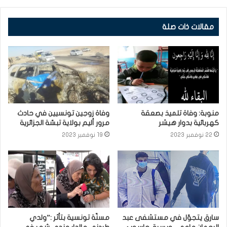
مقالات ذات صلة
منوبة: وفاة تلميذ بصعقة
وفاة زوجين تونسيين في حادث
كهربائية بدوار هيشر
مرور أليم بولاية تبسّة الجزائرية
22 نوفمبر 2023
19 نوفمبر 2023
سارق يتجوّل في مستشفى عبد
مسنّة تونسية بتأثر :”ولدي