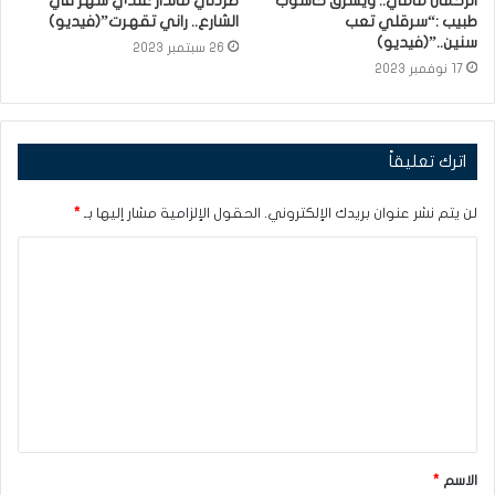
الرحمان مامي.. ويسرق حاسوب
طردني مالدار عندي شهر في
طبيب :“سرقلي تعب
الشارع.. راني تقهرت”(فيديو)
سنين..”(فيديو)
26 سبتمبر 2023
17 نوفمبر 2023
اترك تعليقاً
لن يتم نشر عنوان بريدك الإلكتروني.
الحقول الإلزامية مشار إليها بـ
*
ا
ل
ت
ع
ل
ي
ق
الاسم
*
*