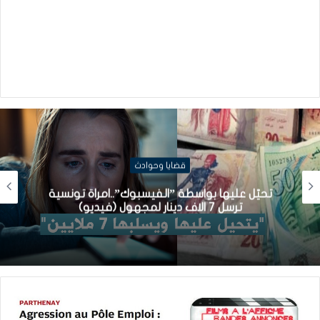
قضايا وحوادث
تحيّل عليها بواسطة ”الفيسبوك”..امراة تونسية
ترسل 7 الاف دينار لمجهول (فيديو)