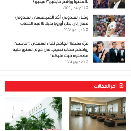
تلامذتوا وراهم خايفين”(فيديو)
11 ديسمبر 2022
وكيل العيدوني أكّد الخبر..عيسى العيدوني
معارا إلى بطل أوروبا بديلا للاعبه المصاب
3 ديسمبر 2022
عزّة سليمان تهاجم نضال السعدي :”حاسبين
رواحكم صحاب نسيم.. في عوض تسترو عليه
فضحتوه خيت عليكم”
29 فبراير 2024
آخر المقالات