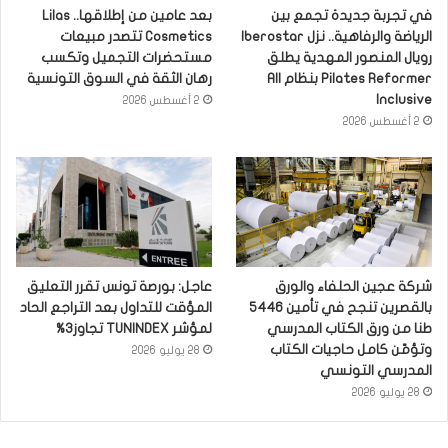
في تجربة جديدة تجمع بين
بعد عامين من إطلاقها.. Lilas
الرياضة والرفاهية.. نزل Iberostar
Cosmetics تتصدر مبيعات
رويال المنصور المهدية يطلق
مستحضرات التجميل وتكسب
Pilates Reformer بنظام All
رهان الثقة في السوق التونسية
Inclusive
2 أغسطس 2026
2 أغسطس 2026
شركة عجين الحلفاء والورق
عاجل: بورصة تونس تقرر التعليق
بالقصرين تنجح في تأمين 5446
المؤقت للتداول بعد التراجع الحاد
طنا من ورق الكتاب المدرسي
لمؤشر TUNINDEX تجاوز3%
وتؤمّن كامل حاجيات الكتاب
28 يوليو 2026
المدرسي التونسي
28 يوليو 2026