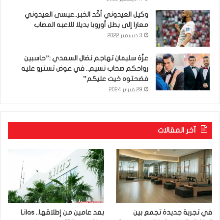
وكيل العيدوني أكّد الخبر..عيسى العيدوني
معارا إلى بطل أوروبا بديلا للاعبه المصاب
3 ديسمبر 2022
عزّة سليمان تهاجم نضال السعدي :”حاسبين
رواحكم صحاب نسيم.. في عوض تسترو عليه
فضحتوه خيت عليكم”
29 فبراير 2024
آخر المقالات
في تجربة جديدة تجمع بين
بعد عامين من إطلاقها.. Lilas