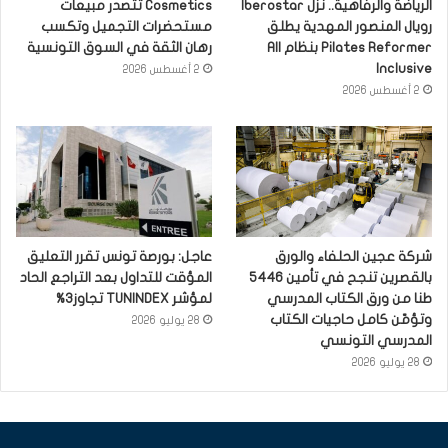
الرياضة والرفاهية.. نزل Iberostar
Cosmetics تتصدر مبيعات
رويال المنصور المهدية يطلق
مستحضرات التجميل وتكسب
Pilates Reformer بنظام All
رهان الثقة في السوق التونسية
Inclusive
2 أغسطس 2026
2 أغسطس 2026
شركة عجين الحلفاء والورق
عاجل: بورصة تونس تقرر التعليق
بالقصرين تنجح في تأمين 5446
المؤقت للتداول بعد التراجع الحاد
طنا من ورق الكتاب المدرسي
لمؤشر TUNINDEX تجاوز3%
وتؤمّن كامل حاجيات الكتاب
28 يوليو 2026
المدرسي التونسي
28 يوليو 2026