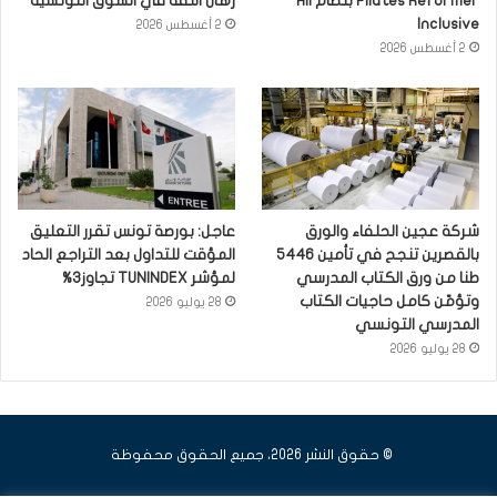
Pilates Reformer بنظام All
رهان الثقة في السوق التونسية
Inclusive
2 أغسطس 2026
2 أغسطس 2026
شركة عجين الحلفاء والورق
عاجل: بورصة تونس تقرر التعليق
بالقصرين تنجح في تأمين 5446
المؤقت للتداول بعد التراجع الحاد
طنا من ورق الكتاب المدرسي
لمؤشر TUNINDEX تجاوز3%
وتؤمّن كامل حاجيات الكتاب
28 يوليو 2026
المدرسي التونسي
28 يوليو 2026
© حقوق النشر 2026، جميع الحقوق محفوظة