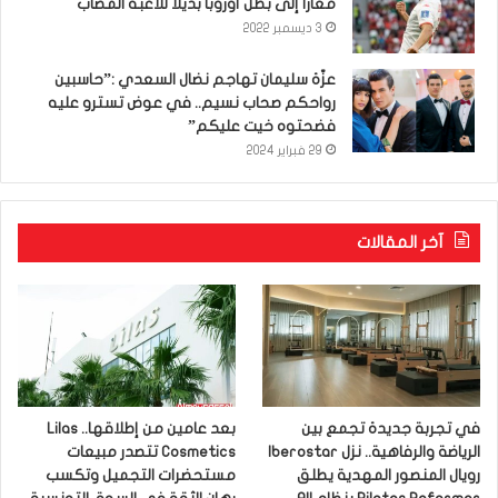
معارا إلى بطل أوروبا بديلا للاعبه المصاب
3 ديسمبر 2022
عزّة سليمان تهاجم نضال السعدي :”حاسبين
رواحكم صحاب نسيم.. في عوض تسترو عليه
فضحتوه خيت عليكم”
29 فبراير 2024
آخر المقالات
في تجربة جديدة تجمع بين
بعد عامين من إطلاقها.. Lilas
الرياضة والرفاهية.. نزل Iberostar
Cosmetics تتصدر مبيعات
رويال المنصور المهدية يطلق
مستحضرات التجميل وتكسب