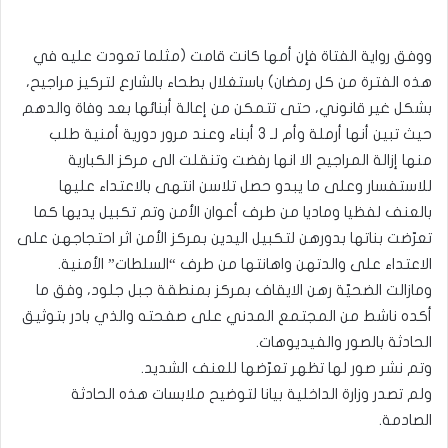
ووفق رواية الفتاة فإن أمها كانت قامت (مثلما تعودت عليه في
هذه الفترة من كل رمضان) باستغلال بطحاء بالشارع لتركيز مراجيح،
بشكل غير قانوني، حتى تتمكن من إعالة أبنائها بعد وفاة والدهم
حيث تبين أنها أرملة وأم لـ 3 أبناء وعند مرور دورية أمنية طلب
منها إزالة المراجيح الا انها رفضت وتنقلت الى مركز الكبارية
للاستفسار وعلى ما يبدو حصل تلاسن انتهى بالاعتداء عليها
بالعنف لفظيا وماديا من طرف أعوان الأمن وتم تكبيل يديها كما
تعرّضت بناتها بدورهن لتكبيل اليدين بمركز الأمن اثر احتجاجهن على
الاعتداء على والدتهن واهانتها من طرف “السلطات” الأمنية.
ومازالت الضحيّة رهن الايقاف بمركز بمنطقة جبل جلود، وفق ما
أكده ناشط من المجتمع المدني على صفحته والذي بادر بتوثيق
الحادثة بالصور والفيديوهات.
وتم نشر صور لها تظهر تعرّضها للعنف الشديد.
ولم تصدر وزارة الداخلية بيانا لتوضيح ملابسات هذه الحادثة
الصادمة.