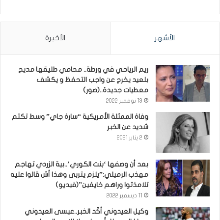
الأشهر
الأخيرة
ريم الرياحي في ورطة.. محامي طليقها مديح
بلعيد يخرج عن واجب التحفظ و يكشف
معطيات جديدة..(صور)
13 نوفمبر 2022
وفاة الممثلة الأمريكية “سارة جاي” وسط تكتم
شديد عن الخبر
2 يناير 2021
بعد أن وصفها ‘بنت الكوري’..بية الزردي تهاجم
مهذب الرميلي:”يلزم يتربى وهذا أش قالوا عليه
تلامذتوا وراهم خايفين”(فيديو)
11 ديسمبر 2022
وكيل العيدوني أكّد الخبر..عيسى العيدوني