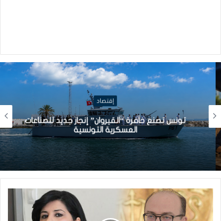
إقتصاد
تونس تصنع خافرة “القيروان” إنجاز جديد للصناعات
العسكرية التونسية