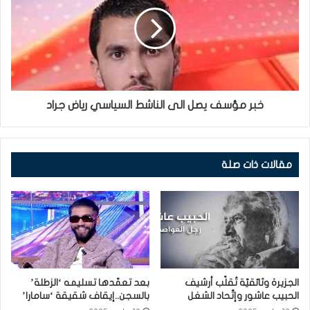
خبر مؤسف يصل الى الناشط السياسي رياض جراد
مقالات ذات صلة
الجزيرة وثائقيّة تُقلّب أرشيف
بعد تعمّدها تسليمه ‘الزطلة’
الحبيب عاشور وإتّحاد الشغل
بالسجن..إيقاف شقيقة ‘سامارا’