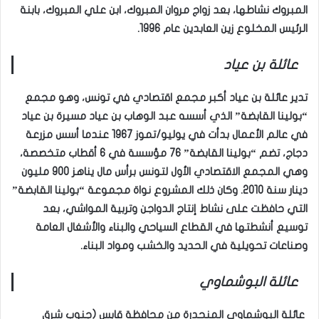
المبروك نشاطها، بعد زواج مروان المبروك، ابن علي المبروك، بابنة
الرئيس المخلوع زين العابدين عام 1996.
عائلة بن عياد
تدير عائلة بن عياد أكبر مجمع اقتصادي في تونس، وهو مجمع
“بولينا القابضة” الذي أسسه عبد الوهاب بن عياد مسيرة بن عياد
في عالم الأعمال بدأت في يوليو/تموز 1967 عندما أسس مزرعة
دجاج، تضم “بولينا القابضة” 76 مؤسسة في 6 أقطاب متخصصة،
وهي المجمع الاقتصادي الأول لتونس برأس مال يناهز 900 مليون
دينار سنة 2010. وكان ذلك المشروع نواة مجموعة “بولينا القابضة”
التي حافظت على نشاط إنتاج الدواجن وتربية المواشي، بعد
توسيع أنشطتها في القطاع السياحي والبناء والأشغال العامة
وصناعات تحويلية في الحديد والخشب ومواد البناء.
عائلة البوشماوي
عائلة البوشماوي المنحدرة من محافظة قابس (جنوب شرق