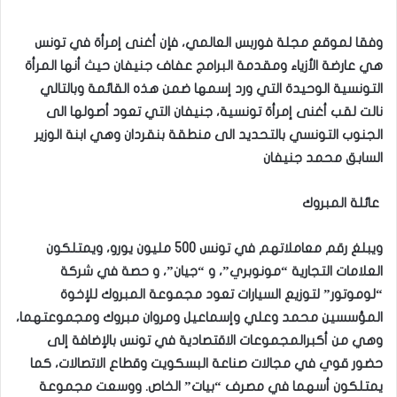
وفقا لموقع مجلة فوربس العالمي، فإن أغنى إمرأة في تونس
هي عارضة الأزياء ومقدمة البرامج عفاف جنيفان حيث أنها المرأة
التونسية الوحيدة التي ورد إسمها ضمن هذه القائمة وبالتالي
نالت لقب أغنى إمرأة تونسية، جنيفان التي تعود أصولها الى
الجنوب التونسي بالتحديد الى منطقة بنقردان وهي ابنة الوزير
السابق محمد جنيفان
عائلة المبروك
ويبلغ رقم معاملاتهم في تونس 500 مليون يورو، ويمتلكون
العلامات التجارية “مونوبري”، و “جيان”، و حصة في شركة
“لوموتور” لتوزيع السيارات تعود مجموعة المبروك للإخوة
المؤسسين محمد وعلي وإسماعيل ومروان مبروك ومجموعتهما،
وهي من أكبرالمجموعات الاقتصادية في تونس بالإضافة إلى
حضور قوي في مجالات صناعة البسكويت وقطاع الاتصالات، كما
يمتلكون أسهما في مصرف “بيات” الخاص. ووسعت مجموعة