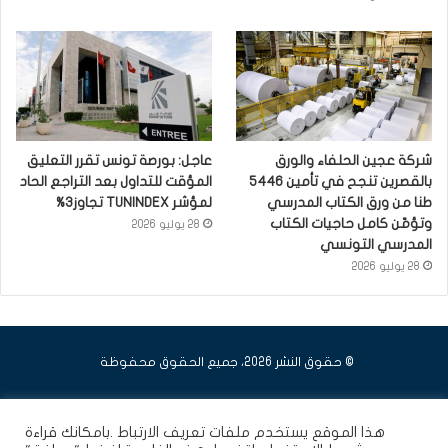
شركة عجين الحلفاء والورق
عاجل: بورصة تونس تقرر التعليق
بالقصرين تنجح في تأمين 5446
المؤقت للتداول بعد التراجع الحاد
طنا من ورق الكتاب المدرسي
لمؤشر TUNINDEX تجاوز3%
وتؤمّن كامل حاجيات الكتاب
28 يوليو 2026
المدرسي التونسي
28 يوليو 2026
© حقوق النشر 2026، جميع الحقوق محفوظة
فيسبوك
يوتيوب
انستقرام
هذا الموقع يستخدم ملفات تعريف الارتباط .بامكانك قراءة