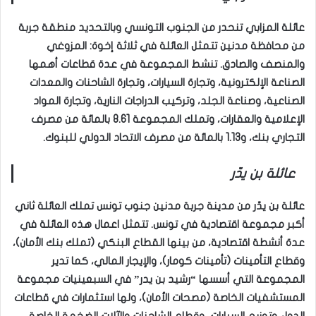
عائلة المزابي تنحدر من الجنوب التونسي وبالتحديد منطقة جربة
من محافظة مدنين تتمثل العائلة في ثلاثة إخوة: المزوغي
والمنصف والصادق. تنشط المجموعة في عدة قطاعات أهمها
الصناعة الإلكترونية، وتجارة السيارات، وتجارة الشاحنات والمعدات
الصناعية، وصناعة الجلد، وتركيب الدراجات النارية، وتجارة المواد
الإعلامية والعقارات، وتملك المجموعة 8.61 بالمائة من مصرف
التجاري بنك، و1.13 بالمائة من مصرف الاتحاد الدولي للبنوك.
عائلة بن يدّر
عائلة بن يدّر من مدينة جربة مدنين جنوب تونس تملك العائلة ثاني
أكبر مجموعة اقتصادية في تونس. تتمثل اعمال هذه العائلة في
عدة أنشطة اقتصادية، من بينها القطاع البنكي (تملك بنك الأمان)،
وقطاع التأمينات (تأمينات كومار)، والإيجار المالي، كما تدير
المجموعة التي أسسها “رشيد بن يدر” في السبعينيات مجموعة
المستشفيات الخاصة (مصحات الأمان)، ولها استثمارات في قطاعات
الدواء وتوزيع السيارات، وقطاع الشاحنات والآلات الضخمة الخاصة