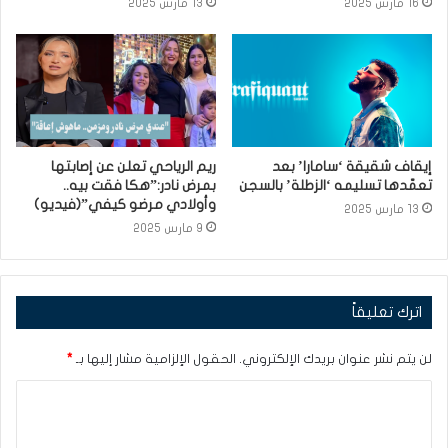
16 مارس 2025
13 مارس 2025
إيقاف شقيقة ‘سامارا’ بعد
ريم الرياحي تعلن عن إصابتها
تعمّدها تسليمه ‘الزطلة’ بالسجن
بمرض نادر:”هكا فقت بيه..
وأولادي مرضو كيفي”(فيديو)
13 مارس 2025
9 مارس 2025
اترك تعليقاً
لن يتم نشر عنوان بريدك الإلكتروني.
الحقول الإلزامية مشار إليها بـ
*
ا
ل