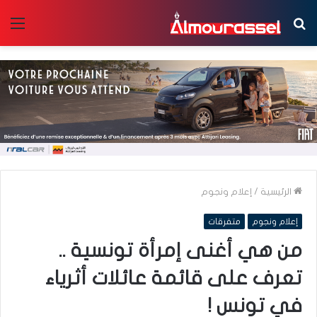
بحث
الق
عن
الرئيسية
/
إعلام ونجوم
إعلام ونجوم
متفرقات
من هي أغنى إمرأة تونسية ..
تعرف على قائمة عائلات أثرياء
في تونس !