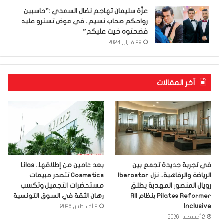
عزّة سليمان تهاجم نضال السعدي :”حاسبين
رواحكم صحاب نسيم.. في عوض تسترو عليه
فضحتوه خيت عليكم”
29 فبراير 2024
آخر المقالات
في تجربة جديدة تجمع بين
بعد عامين من إطلاقها.. Lilas
الرياضة والرفاهية.. نزل Iberostar
Cosmetics تتصدر مبيعات
رويال المنصور المهدية يطلق
مستحضرات التجميل وتكسب
Pilates Reformer بنظام All
رهان الثقة في السوق التونسية
Inclusive
2 أغسطس 2026
2 أغسطس 2026