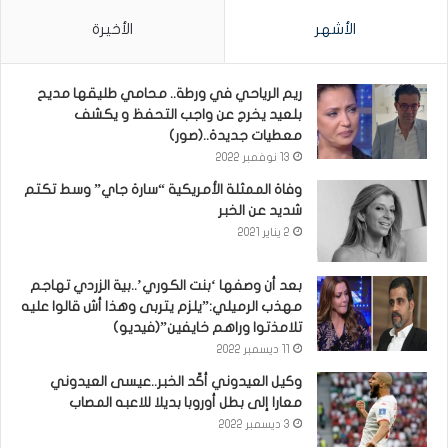
الأشهر
الأخيرة
ريم الرياحي في ورطة.. محامي طليقها مديح
بلعيد يخرج عن واجب التحفظ و يكشف
معطيات جديدة..(صور)
13 نوفمبر 2022
وفاة الممثلة الأمريكية “سارة جاي” وسط تكتم
شديد عن الخبر
2 يناير 2021
بعد أن وصفها ‘بنت الكوري’..بية الزردي تهاجم
مهذب الرميلي:”يلزم يتربى وهذا أش قالوا عليه
تلامذتوا وراهم خايفين”(فيديو)
11 ديسمبر 2022
وكيل العيدوني أكّد الخبر..عيسى العيدوني
معارا إلى بطل أوروبا بديلا للاعبه المصاب
3 ديسمبر 2022