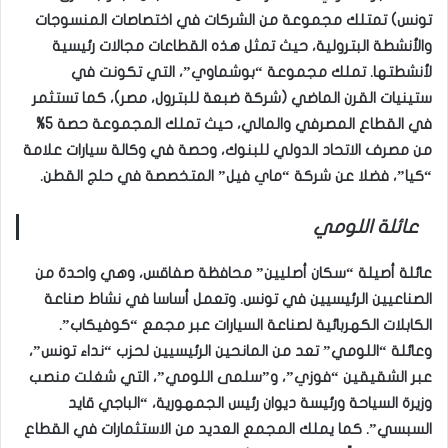
تونس) تمتلك مجموعة من الشركات في اختصاصات المنسوجات
والأنشطة البترولية، حيث تمثل هذه القطاعات مجالات رئيسية
لأنشطتها. تملك مجموعة “بوشماوي”، التي تكونت في
ستينيات القرن الماضي (شركة ضبعة للبترول، مصر)، كما تستثمر
في القطاع المصرفي والمالي، حيث تملك المجموعة حصة 5%
من مصرف الاتحاد الدولي للبنوك، وحصة في وكالة سيارات علامة
“كيا”، فضلا عن شركة “ماي فيل” المتخصصة في حلج القطن.
عائلة اللومي
عائلة أصيلة “سكان أصليين” محافظة صفاقس، وهي واحدة من
الصناعيين الرئيسيين في تونس. وتعمل أساسا في نشاط صناعة
الكابلات الكهربائية لصناعة السيارات عبر مجمع “كوفيكاب”.
وعائلة “اللومي” تعد من المانحين الرئيسيين لحزب “نداء تونس”،
عبر الشقيقين “فوزي”، و”سلمى اللومي”، التي شغلت منصب
وزيرة السياحة ورئيسة ديوان رئيس الجمهورية، “الباجي قايد
السبسي”. كما يملك المجمع العديد من الاستثمارات في القطاع