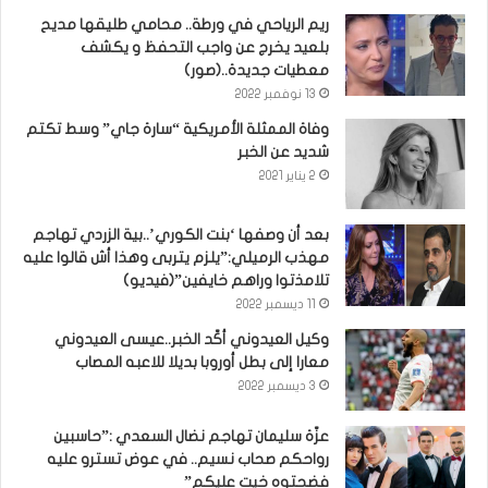
ريم الرياحي في ورطة.. محامي طليقها مديح
بلعيد يخرج عن واجب التحفظ و يكشف
معطيات جديدة..(صور)
13 نوفمبر 2022
وفاة الممثلة الأمريكية “سارة جاي” وسط تكتم
شديد عن الخبر
2 يناير 2021
بعد أن وصفها ‘بنت الكوري’..بية الزردي تهاجم
مهذب الرميلي:”يلزم يتربى وهذا أش قالوا عليه
تلامذتوا وراهم خايفين”(فيديو)
11 ديسمبر 2022
وكيل العيدوني أكّد الخبر..عيسى العيدوني
معارا إلى بطل أوروبا بديلا للاعبه المصاب
3 ديسمبر 2022
عزّة سليمان تهاجم نضال السعدي :”حاسبين
رواحكم صحاب نسيم.. في عوض تسترو عليه
فضحتوه خيت عليكم”