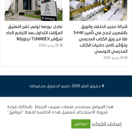
شركة عجين الحلفاء والورق
عاجل: بورصة تونس تقرر التعليق
بالقصرين تنجح في تأمين 5446
المؤقت للتداول بعد التراجع الحاد
طنا من ورق الكتاب المدرسي
لمؤشر TUNINDEX تجاوز3%
وتؤمّن كامل حاجيات الكتاب
28 يوليو 2026
المدرسي التونسي
28 يوليو 2026
© حقوق النشر 2026، جميع الحقوق محفوظة
فيسبوك
يوتيوب
انستقرام
هذا الموقع يستخدم ملفات تعريف الارتباط .بامكانك قراءة
شروط الاستخدام
لتفعيل هذه الخاصية اضغط "موافق"
إعدادات الكوكيز
موافق