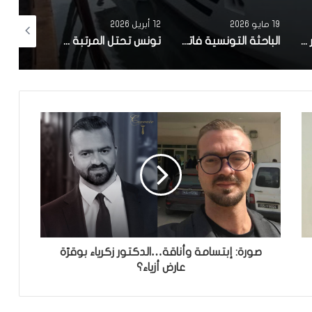
19 مايو 2026
12 أبريل 2026
10 أبريل 2026
مصحة معهد البصر والشبكية بالبحيرة 1 تقوم باجراء اكثر من 50 عملية جراحية لازالة الماء الابيض مجانا لفائدة عدد من اهالي قفصة
الباحثة التونسية فاتن المولدي تنجح في الحصول على براءة اختراع في الولايات المتحدة الأمريكية، وذلك بعد ابتكارها محركاً هجيناً ثورياً
تونس تحتل المرتبة الاولى افريقيا من حيث عدد النساء المطورات للبرمجيات
صورة: إبتسامة وأناقة…الدكتور زكرياء بوقرّة
عارض أزياء؟