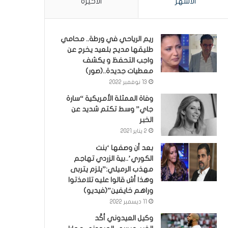
الأشهر
الأخيرة
ريم الرياحي في ورطة.. محامي
طليقها مديح بلعيد يخرج عن
واجب التحفظ و يكشف
معطيات جديدة..(صور)
13 نوفمبر 2022
وفاة الممثلة الأمريكية “سارة
جاي” وسط تكتم شديد عن
الخبر
2 يناير 2021
بعد أن وصفها ‘بنت
الكوري’..بية الزردي تهاجم
مهذب الرميلي:”يلزم يتربى
وهذا أش قالوا عليه تلامذتوا
وراهم خايفين”(فيديو)
11 ديسمبر 2022
وكيل العيدوني أكّد