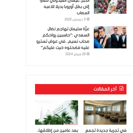
الخبر..عيسى العيدوني معارا
إلى بطل أوروبا بديلا للاعبه
المصاب
3 ديسمبر 2022
عزّة سليمان تهاجم نضال
السعدي :”حاسبين رواحكم
صحاب نسيم.. في عوض تسترو
عليه فضحتوه خيت عليكم”
29 فبراير 2024
آخر المقالات
في تجربة جديدة تجمع
بعد عامين من إطلاقها..