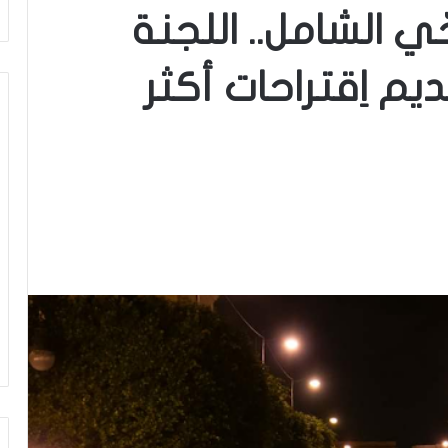
ّي الشامل.. اللجنة
م اِقتراحات أكثر