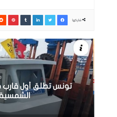
فيسبوك
تويتر
لينكدإن
بينتير
شاركها
أق
30 يونيو 6
تونس تطلق أول قارب ص
الشمسية 