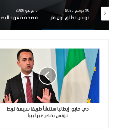
30 يونيو 2026
3 يونيو 2026
بتمويل من البنك الاوروبي للاستثمار شركة ‘نقل تونس’ توقّع عقد اقتناء 18 عربة قطار جديدة من الصين لفائدة خط TGM
تونس تطلق أول قارب صيد كهربائي يعمل بالطاقة الشمسية في المتوسط
دي مايو: إيطاليا ستنشأ طريقا سريعة تربط
تونس بمصر عبر ليبيا