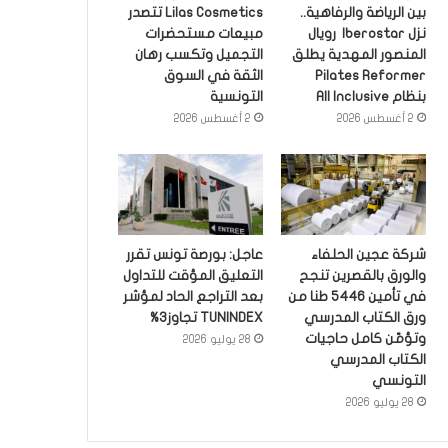
بين الرياضة والرفاهية..
Lilas Cosmetics تتصدر
نزل Iberostar رويال
مبيعات مستحضرات
المنصور المهدية يطلق
التجميل وتكسب رهان
Pilates Reformer
الثقة في السوق
بنظام All Inclusive
التونسية
2 أغسطس 2026
2 أغسطس 2026
شركة عجين الحلفاء
عاجل: بورصة تونس تقرر
والورق بالقصرين تنجح
التعليق المؤقت للتداول
في تأمين 5446 طنا من
بعد التراجع الحاد لمؤشر
ورق الكتاب المدرسي
TUNINDEX تجاوز3%
وتؤمّن كامل حاجيات
28 يوليو 2026
الكتاب المدرسي
التونسي
28 يوليو 2026