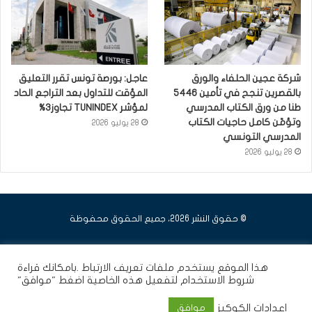
شركة عجين الحلفاء والورق
عاجل: بورصة تونس تقرر التعليق
بالقصرين تنجح في تأمين 5446
المؤقت للتداول بعد التراجع الحاد
طنا من ورق الكتاب المدرسي
لمؤشر TUNINDEX تجاوز3%
وتؤمّن كامل حاجيات الكتاب
28 يوليو 2026
المدرسي التونسي
28 يوليو 2026
© حقوق النشر 2026، جميع الحقوق محفوظة
فيسبوك
يوتيوب
انستقرام
هذا الموقع يستخدم ملفات تعريف الارتباط .بامكانك قراءة
شروط الاستخدام
لتفعيل هذه الخاصية اضغط "موافق"
إعدادات الكوكيز
موافق