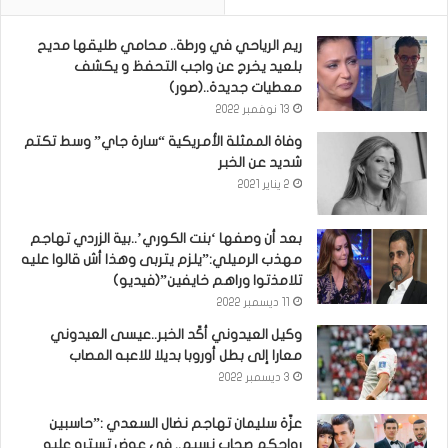
ريم الرياحي في ورطة.. محامي طليقها مديح
بلعيد يخرج عن واجب التحفظ و يكشف
معطيات جديدة..(صور)
13 نوفمبر 2022
وفاة الممثلة الأمريكية “سارة جاي” وسط تكتم
شديد عن الخبر
2 يناير 2021
بعد أن وصفها ‘بنت الكوري’..بية الزردي تهاجم
مهذب الرميلي:”يلزم يتربى وهذا أش قالوا عليه
تلامذتوا وراهم خايفين”(فيديو)
11 ديسمبر 2022
وكيل العيدوني أكّد الخبر..عيسى العيدوني
معارا إلى بطل أوروبا بديلا للاعبه المصاب
3 ديسمبر 2022
عزّة سليمان تهاجم نضال السعدي :”حاسبين
رواحكم صحاب نسيم.. في عوض تسترو عليه