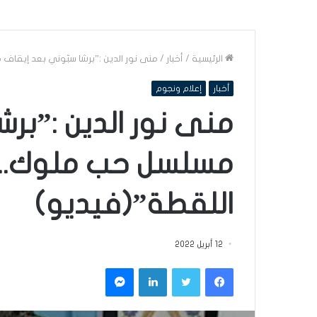
الرئيسية
/
أخبار
/
منى نور الدين :”برشا سبّوني بعد إيقا
أخبار
إعلام ونجوم
منى نور الدين :”بر
مسلسل حب ملوك.. 
اللقطة”(فيديو)
12 أبريل 2022
فيسبوك
تويتر
لينكدإن
ماسنجر