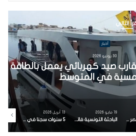
رأ التالي
أخبار
202
يد كهربائي يعمل بالطاقة
في المتوسط
19 مايو 2026
13 أبريل 2026
12 أبريل 2026
مصحة معهد البصر والشبكية بالبحيرة 1 تقوم باجراء اكثر من 50 عملية جراحية لازالة الماء الابيض مجانا لفائدة عدد من اهالي قفصة
الباحثة التونسية فاتن المولدي تنجح في الحصول على براءة اختراع في الولايات المتحدة الأمريكية، وذلك بعد ابتكارها محركاً هجيناً ثورياً
5 سنوات سجنا في حق سامي الفهري