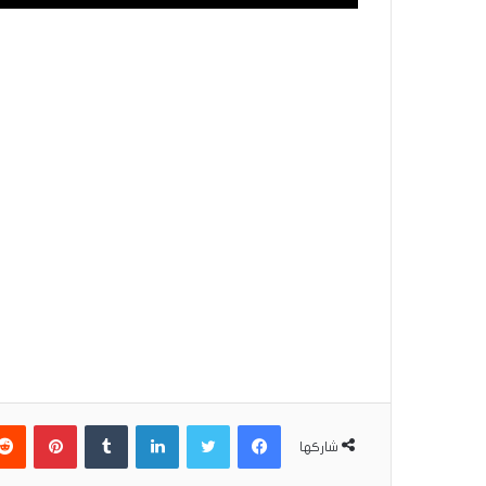
فيسبوك
تويتر
لينكدإن
بينتير
شاركها