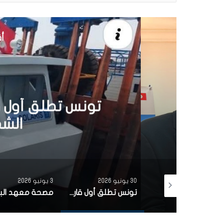
أق
30 يونيو 6
تونس تطلق أول قارب ص
الشمسية 
30 يونيو 2026
3 يونيو 2026
بتمويل من البنك الاوروبي للاستثمار شركة ‘نقل تونس’ توقّع عقد اقتناء 18 عربة قطار جديدة من الصين لفائدة خط TGM
تونس تطلق أول قارب صيد كهربائي يعمل بالطاقة الشمسية في المتوسط