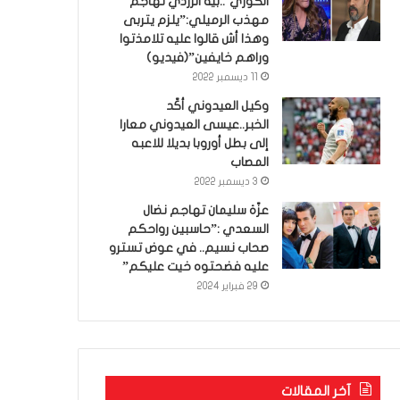
الكوري’..بية الزردي تهاجم
مهذب الرميلي:”يلزم يتربى
وهذا أش قالوا عليه تلامذتوا
وراهم خايفين”(فيديو)
11 ديسمبر 2022
وكيل العيدوني أكّد
الخبر..عيسى العيدوني معارا
إلى بطل أوروبا بديلا للاعبه
المصاب
3 ديسمبر 2022
عزّة سليمان تهاجم نضال
السعدي :”حاسبين رواحكم
صحاب نسيم.. في عوض تسترو
عليه فضحتوه خيت عليكم”
29 فبراير 2024
آخر المقالات