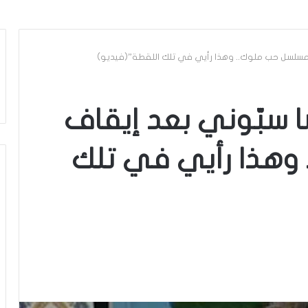
ف مسلسل حب ملوك.. وهذا رأيي في تلك اللقطة”(فيديو)
شا سبّوني بعد إيقاف
وهذا رأيي في تلك