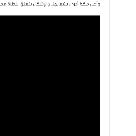
وأهل مكة أدرى بشعابها.. والإشكال يتعلق بنظرة ممثل