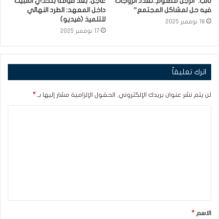
نائب:”الرجل مظلوم..تعدد الزوجات
عاجل: بعد قيامه بتحدي المبيت
فيه حل لمشاكل المجتمع”
داخل المعهد: الطرد النهائي
للتلميذ (فيديو)
18 نوفمبر 2025
17 نوفمبر 2025
اترك تعليقاً
لن يتم نشر عنوان بريدك الإلكتروني.
الحقول الإلزامية مشار إليها بـ
*
ا
ل
ت
ع
ل
ي
ق
الاسم
*
*