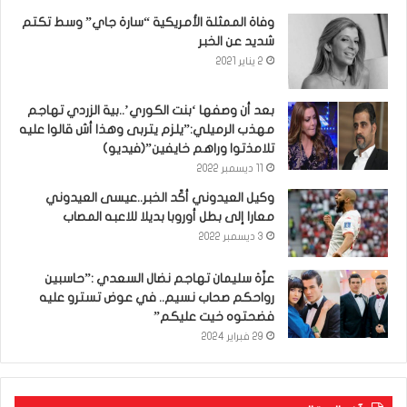
وفاة الممثلة الأمريكية “سارة جاي” وسط تكتم
شديد عن الخبر
2 يناير 2021
بعد أن وصفها ‘بنت الكوري’..بية الزردي تهاجم
مهذب الرميلي:”يلزم يتربى وهذا أش قالوا عليه
تلامذتوا وراهم خايفين”(فيديو)
11 ديسمبر 2022
وكيل العيدوني أكّد الخبر..عيسى العيدوني
معارا إلى بطل أوروبا بديلا للاعبه المصاب
3 ديسمبر 2022
عزّة سليمان تهاجم نضال السعدي :”حاسبين
رواحكم صحاب نسيم.. في عوض تسترو عليه
فضحتوه خيت عليكم”
29 فبراير 2024