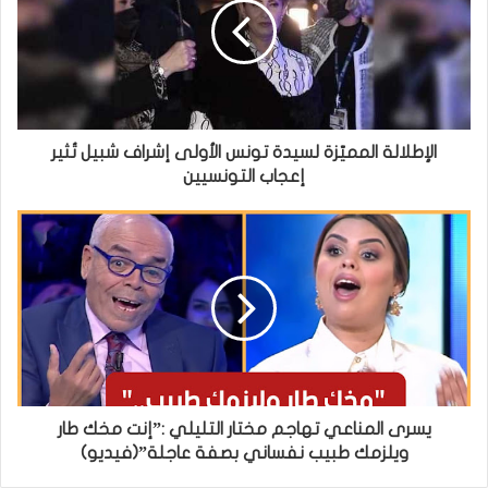
الإطلالة المميّزة لسيدة تونس الأولى إشراف شبيل تُثير
إعجاب التونسيين
يسرى المناعي تهاجم مختار التليلي :”إنت مخك طار
ويلزمك طبيب نفساني بصفة عاجلة”(فيديو)