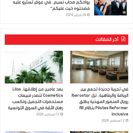
رواحكم صحاب نسيم.. في عوض تسترو عليه
فضحتوه خيت عليكم”
29 فبراير 2024
آخر المقالات
في تجربة جديدة تجمع بين
بعد عامين من إطلاقها.. Lilas
الرياضة والرفاهية.. نزل Iberostar
Cosmetics تتصدر مبيعات
رويال المنصور المهدية يطلق
مستحضرات التجميل وتكسب
Pilates Reformer بنظام All
رهان الثقة في السوق التونسية
Inclusive
2 أغسطس 2026
2 أغسطس 2026