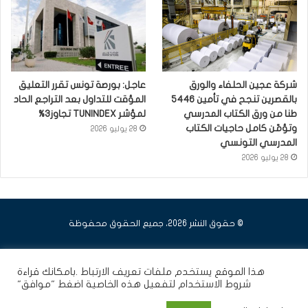
شركة عجين الحلفاء والورق
عاجل: بورصة تونس تقرر التعليق
بالقصرين تنجح في تأمين 5446
المؤقت للتداول بعد التراجع الحاد
طنا من ورق الكتاب المدرسي
لمؤشر TUNINDEX تجاوز3%
وتؤمّن كامل حاجيات الكتاب
28 يوليو 2026
المدرسي التونسي
28 يوليو 2026
© حقوق النشر 2026، جميع الحقوق محفوظة
فيسبوك
يوتيوب
انستقرام
هذا الموقع يستخدم ملفات تعريف الارتباط .بامكانك قراءة
شروط الاستخدام
لتفعيل هذه الخاصية اضغط "موافق"