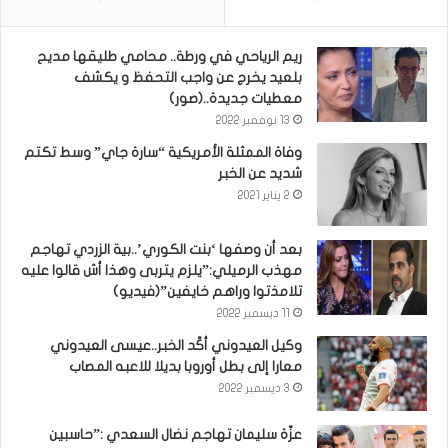
ريم الرياحي في ورطة.. محامي طليقها مديح
بلعيد يخرج عن واجب التحفظ و يكشف
معطيات جديدة..(صور)
13 نوفمبر 2022
وفاة الممثلة الأمريكية “سارة جاي” وسط تكتم
شديد عن الخبر
2 يناير 2021
بعد أن وصفها ‘بنت الكوري’..بية الزردي تهاجم
مهذب الرميلي:”يلزم يتربى وهذا أش قالوا عليه
تلامذتوا وراهم خايفين”(فيديو)
11 ديسمبر 2022
وكيل العيدوني أكّد الخبر..عيسى العيدوني
معارا إلى بطل أوروبا بديلا للاعبه المصاب
3 ديسمبر 2022
عزّة سليمان تهاجم نضال السعدي :”حاسبين