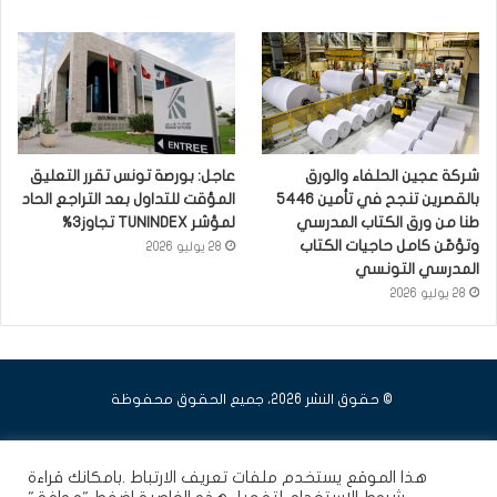
شركة عجين الحلفاء والورق
عاجل: بورصة تونس تقرر التعليق
بالقصرين تنجح في تأمين 5446
المؤقت للتداول بعد التراجع الحاد
طنا من ورق الكتاب المدرسي
لمؤشر TUNINDEX تجاوز3%
وتؤمّن كامل حاجيات الكتاب
28 يوليو 2026
المدرسي التونسي
28 يوليو 2026
© حقوق النشر 2026، جميع الحقوق محفوظة
فيسبوك
يوتيوب
انستقرام
هذا الموقع يستخدم ملفات تعريف الارتباط .بامكانك قراءة