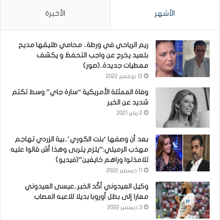
الأشهر
الأخيرة
ريم الرياحي في ورطة.. محامي طليقها مديح
بلعيد يخرج عن واجب التحفظ و يكشف
معطيات جديدة..(صور)
13 نوفمبر 2022
وفاة الممثلة الأمريكية “سارة جاي” وسط تكتم
شديد عن الخبر
2 يناير 2021
بعد أن وصفها ‘بنت الكوري’..بية الزردي تهاجم
مهذب الرميلي:”يلزم يتربى وهذا أش قالوا عليه
تلامذتوا وراهم خايفين”(فيديو)
11 ديسمبر 2022
وكيل العيدوني أكّد الخبر..عيسى العيدوني
معارا إلى بطل أوروبا بديلا للاعبه المصاب
3 ديسمبر 2022