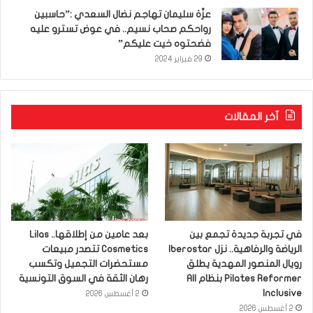
عزّة سليمان تهاجم نضال السعدي :”حاسبين
رواحكم صحاب نسيم.. في عوض تسترو عليه
فضحتوه خيت عليكم”
29 فبراير 2024
آخر المقالات
في تجربة جديدة تجمع بين
بعد عامين من إطلاقها.. Lilas
الرياضة والرفاهية.. نزل Iberostar
Cosmetics تتصدر مبيعات
رويال المنصور المهدية يطلق
مستحضرات التجميل وتكسب
Pilates Reformer بنظام All
رهان الثقة في السوق التونسية
Inclusive
2 أغسطس 2026
2 أغسطس 2026