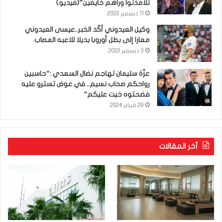
تلامذتوا وراهم خايفين”(فيديو)
11 ديسمبر 2022
وكيل العيدوني أكّد الخبر..عيسى العيدوني
معارا إلى بطل أوروبا بديلا للاعبه المصاب
3 ديسمبر 2022
عزّة سليمان تهاجم نضال السعدي :”حاسبين
رواحكم صحاب نسيم.. في عوض تسترو عليه
فضحتوه خيت عليكم”
29 فبراير 2024
آخر المقالات