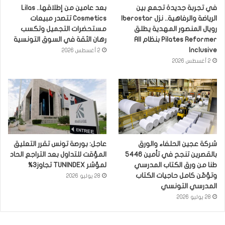
في تجربة جديدة تجمع بين
بعد عامين من إطلاقها.. Lilas
الرياضة والرفاهية.. نزل Iberostar
Cosmetics تتصدر مبيعات
رويال المنصور المهدية يطلق
مستحضرات التجميل وتكسب
Pilates Reformer بنظام All
رهان الثقة في السوق التونسية
Inclusive
2 أغسطس 2026
2 أغسطس 2026
شركة عجين الحلفاء والورق
عاجل: بورصة تونس تقرر التعليق
بالقصرين تنجح في تأمين 5446
المؤقت للتداول بعد التراجع الحاد
طنا من ورق الكتاب المدرسي
لمؤشر TUNINDEX تجاوز3%
وتؤمّن كامل حاجيات الكتاب
28 يوليو 2026
المدرسي التونسي
28 يوليو 2026