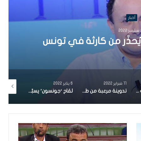
أخبار
20
يُحذّر من كارثة في تونس
11 فبراير 2022
6 يناير 2022
27 ديسمبر 2021
بوقيرة ينشر تدوينة مفزعة ويطالب بفرض الحجر الصحي الشامل قبل فوات الأوان
تدوينة مرعبة من طبيب بمستشفى شارل نيكول
لقاح ‘جونسون’ يسبّب جلطات قلبية؟ الهاشمي الوزير يوضّح