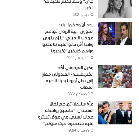
جاي” وسط تكتم شديد عن
الخبر
2 يناير 2021
بعد أن وصفها ‘بنت
الكوري’..بية الزردي تهاجم
مهذب الرميلي:”يلزم يتربى
وهذا أش قالوا عليه تلامذتوا
وراهم خايفين”(فيديو)
11 ديسمبر 2022
وكيل العيدوني أكّد
الخبر..عيسى العيدوني معارا
إلى بطل أوروبا بديلا للاعبه
المصاب
3 ديسمبر 2022
عزّة سليمان تهاجم نضال
السعدي :”حاسبين رواحكم
صحاب نسيم.. في عوض تسترو
عليه فضحتوه خيت عليكم”
29 فبراير 2024