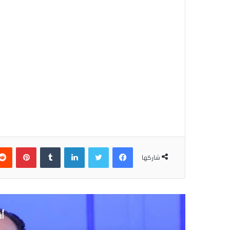
فيسبوك
تويتر
لينكدإن
بينتير
شاركها
أق